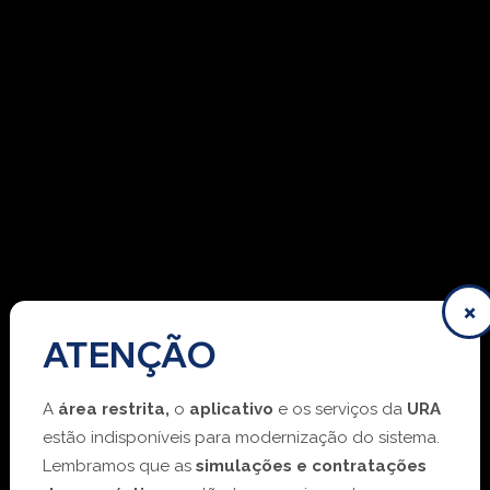
×
ATENÇÃO
A
área restrita,
o
aplicativo
e os serviços da
URA
estão indisponíveis para modernização do sistema.
Lembramos que as
simulações e contratações