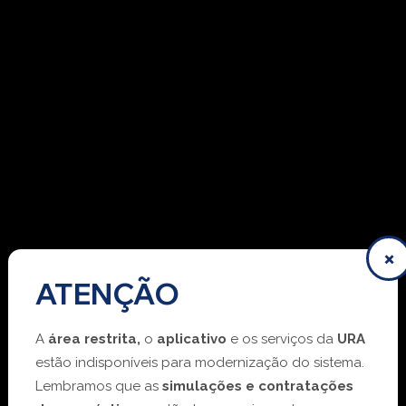
×
ATENÇÃO
A
área restrita,
o
aplicativo
e os serviços da
URA
estão indisponíveis para modernização do sistema.
Lembramos que as
simulações e contratações