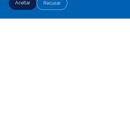
Aceitar
Recusar
Fale conosco
Adesão
Login
CBS em Números
66
anos
40
mil
+
de experiência
participantes e beneficiários
R$
445
milhões
R$
6,7
bilhões
pagos em benefícios
em ativos
anualmente
4
Planos
50
de Previdência
colaboradores
Complementar