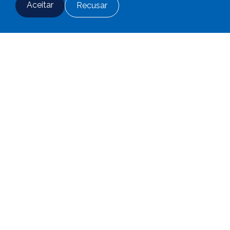
Aceitar
Recusar
Fale conosco
Adesão
Login
CBS em Números
66
anos
40
mil
+
de experiência
participantes e beneficiários
R$
445
milhões
R$
6,7
bilhões
pagos em benefícios
em ativos
anualmente
4
Planos
50
de Previdência
colaboradores
Complementar