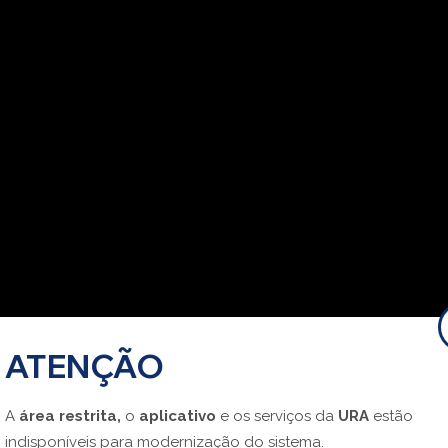
ATENÇÃO
A
área restrita,
o
aplicativo
e os serviços da
URA
estão
indisponíveis para modernização do sistema.