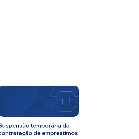
0800 026 81 81
8
17
De segunda a sexta-feira, das
h às
h
E-mail
cbsatendimento@cbsprev.com.br
Agendar atendimento
Suspensão temporária da
contratação de empréstimos