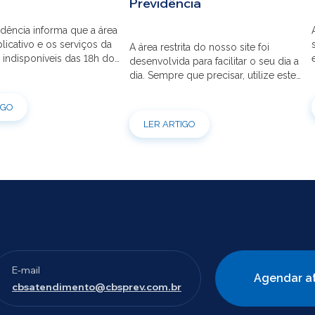
Previdência
dência informa que a área
aplicativo e os serviços da
A área restrita do nosso site foi
 indisponíveis das 18h do
desenvolvida para facilitar o seu dia a
s 12h do dia 03/08 para
dia. Sempre que precisar, utilize este
ão do sistema. Os
canal para consultas e serviços. Caso
s pessoais, telefônicos e
tenha dúvidas sobre como fazer o
IGO
 também ficarão
login ou criar/alterar a sua senha de
LER ARTIGO
is entre os dias 22/07 e
acesso, confira o passo a passo.
orçamos que as simulações
ões de empréstimos […]
E-mail
Agendar a
cbsatendimento@cbsprev.com.br