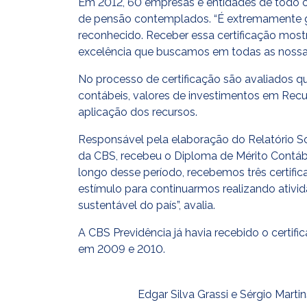
Em 2012, 60 empresas e entidades de todo o
de pensão contemplados. “É extremamente g
reconhecido. Receber essa certificação most
excelência que buscamos em todas as nossas a
No processo de certificação são avaliados q
contábeis, valores de investimentos em Rec
aplicação dos recursos.
Responsável pela elaboração do Relatório Soc
da CBS, recebeu o Diploma de Mérito Contábi
longo desse período, recebemos três certific
estímulo para continuarmos realizando ativi
sustentável do país”, avalia.
A CBS Previdência já havia recebido o certi
Home
em 2009 e 2010.
CBS
Edgar Silva Grassi e Sérgio Mart