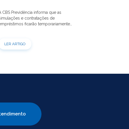
A CBS Previdência informa que as
simulações e contratações de
empréstimos ficarão temporariamente
suspensas por 60 dias, a partir de
20/07/2026. Essa medida é necessária
para a realização da modernização do
LER ARTIGO
sistema. Durante esse período, não será
possível realizar novas simulações ou
contratar empréstimos pelos canais
disponibilizados pela CBS Previdência.
Recomendamos que os participantes
que […]
tendimento