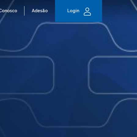
 Conosco
Adesão
Login