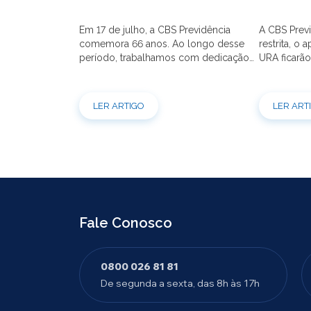
Em 17 de julho, a CBS Previdência
A CBS Previ
comemora 66 anos. Ao longo desse
restrita, o 
período, trabalhamos com dedicação
URA ficarão
para que o seu futuro seja mais seguro
dia 21/07 à
financeiramente e cheio de
modernizaç
possibilidades. Ao celebrar mais um
atendimento
LER ARTIGO
LER ART
aniversário, reforçamos o nosso
por e-mail
compromisso de gerir com eficiência e
indisponíve
transparência os recursos dos nossos
31/07. Ref
mais de 39 mil participantes. Temos […]
e contrataç
Fale Conosco
0800 026 81 81
De segunda a sexta, das 8h às 17h