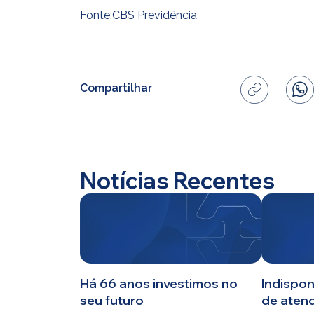
Fonte:CBS Previdência
Planos
Investimentos
Compartilhar
Serviços
Notícias Recentes
Há 66 anos investimos no
Indispon
seu futuro
de aten