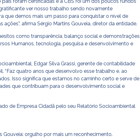
 país foram certificadas e a CBS foi um dos poucos fundos
ratificante ver nosso trabalho sendo novamente
ra que demos mais um passo para conquistar o nível de
ções”, afirma Sérgio Martins Gouveia, diretor da entidade.
uesitos como transparência, balanço social e demonstrações
ursos Humanos, tecnologia, pesquisa e desenvolvimento e
ioambiental, Edgar Silva Grassi, gerente de contabilidade
l. “Faz quatro anos que desenvolvo esse trabalho e, ao
ados. Isso significa que estamos no caminho certo e serve de
dades que contribuam para o desenvolvimento social e
ficado de Empresa Cidadã pelo seu Relatório Socioambiental
ins Gouveia: orgulho por mais um reconhecimento.