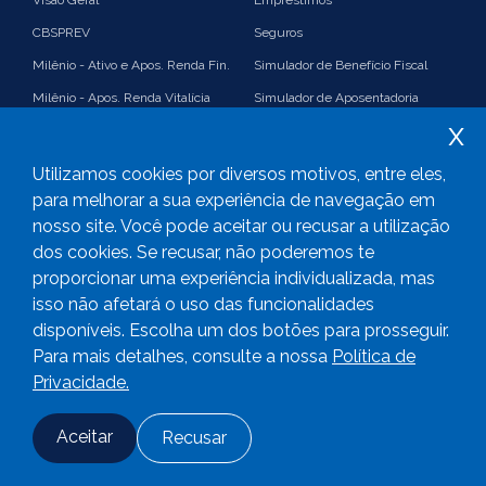
CBSPREV
Seguros
Milênio - Ativo e Apos. Renda Fin.
Simulador de Benefício Fiscal
Milênio - Apos. Renda Vitalícia
Simulador de Aposentadoria
x
Suplementação
Simulador de Renda Financeira
Imposto de Renda e Benefício
Plano 35%
Utilizamos cookies por diversos motivos, entre eles,
Fiscal
PGA
para melhorar a sua experiência de navegação em
nosso site. Você pode aceitar ou recusar a utilização
Consolidado
Links úteis
dos cookies. Se recusar, não poderemos te
proporcionar uma experiência individualizada, mas
isso não afetará o uso das funcionalidades
disponíveis. Escolha um dos botões para prosseguir.
2023
CBS Previdência -
Todos os direitos reservados
Para mais detalhes, consulte a nossa
Política de
Privacidade.
Aceitar
Recusar
Fale conosco
Adesão
Login
Desenvolvido com
por CRT