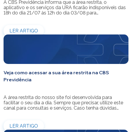
A CBS Previdência informa que a área restrita, o
aplicativo e os serviços da URA ficarão indisponíveis das
18h do dia 21/07 às 12h do dia 03/08 para
modernização do sistema. Os atendimentos pessoais,
telefônicos e por e-mail também ficarão indisponíveis
entre os dias 22/07 e 31/07. Reforçamos que as
LER ARTIGO
simulações e contratações de empréstimos […]
Veja como acessar a sua área restrita na CBS
Previdência
A área restrita do nosso site foi desenvolvida para
facilitar o seu dia a dia. Sempre que precisar, utilize este
canal para consultas e serviços. Caso tenha dúvidas
sobre como fazer o login ou criar/alterar a sua senha de
acesso, confira o passo a passo.
LER ARTIGO