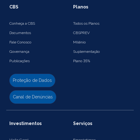
CBS
Planos
Conheça a CBS
Todos os Planos
Documentos
CBSPREV
Fale Conosco
Milênio
Governança
Suplementação
Publicações
Plano 35%
Proteção de Dados
Canal de Denúncias
Investimentos
Serviços
Visão Geral
Empréstimos