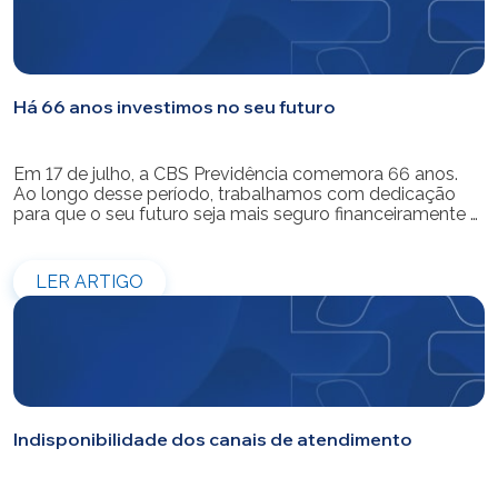
Há 66 anos investimos no seu futuro
Em 17 de julho, a CBS Previdência comemora 66 anos.
Ao longo desse período, trabalhamos com dedicação
para que o seu futuro seja mais seguro financeiramente e
cheio de possibilidades. Ao celebrar mais um aniversário,
reforçamos o nosso compromisso de gerir com
eficiência e transparência os recursos dos nossos mais
LER ARTIGO
de 39 mil participantes. Temos […]
Indisponibilidade dos canais de atendimento