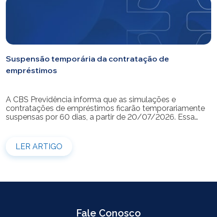
Suspensão temporária da contratação de
empréstimos
A CBS Previdência informa que as simulações e
contratações de empréstimos ficarão temporariamente
suspensas por 60 dias, a partir de 20/07/2026. Essa
medida é necessária para a realização da modernização
do sistema. Durante esse período, não será possível
realizar novas simulações ou contratar empréstimos
LER ARTIGO
pelos canais disponibilizados pela CBS Previdência.
Recomendamos que os participantes que […]
Fale Conosco