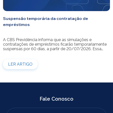
Suspensão temporária da contratação de
empréstimos
A CBS Previdência informa que as simulações e
contratações de empréstimos ficarão temporariamente
suspensas por 60 dias, a partir de 20/07/2026. Essa
medida é necessária para a realização da modernização
do sistema. Durante esse período, não será possível
realizar novas simulações ou contratar empréstimos
LER ARTIGO
pelos canais disponibilizados pela CBS Previdência.
Recomendamos que os participantes que […]
Fale Conosco