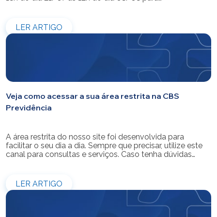
modernização do sistema. Os atendimentos pessoais,
telefônicos e por e-mail também ficarão indisponíveis
entre os dias 22/07 e 31/07. Reforçamos que as
LER ARTIGO
simulações e contratações de empréstimos […]
Veja como acessar a sua área restrita na CBS
Previdência
A área restrita do nosso site foi desenvolvida para
facilitar o seu dia a dia. Sempre que precisar, utilize este
canal para consultas e serviços. Caso tenha dúvidas
sobre como fazer o login ou criar/alterar a sua senha de
acesso, confira o passo a passo.
LER ARTIGO