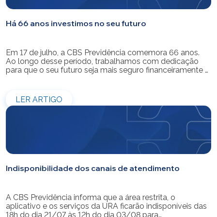
Há 66 anos investimos no seu futuro
Em 17 de julho, a CBS Previdência comemora 66 anos.
Ao longo desse período, trabalhamos com dedicação
para que o seu futuro seja mais seguro financeiramente e
cheio de possibilidades. Ao celebrar mais um aniversário,
reforçamos o nosso compromisso de gerir com
eficiência e transparência os recursos dos nossos mais
LER ARTIGO
de 39 mil participantes. Temos […]
Indisponibilidade dos canais de atendimento
A CBS Previdência informa que a área restrita, o
aplicativo e os serviços da URA ficarão indisponíveis das
18h do dia 21/07 às 12h do dia 03/08 para