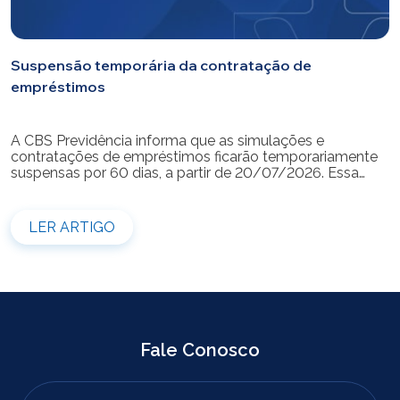
Suspensão temporária da contratação de
empréstimos
A CBS Previdência informa que as simulações e
contratações de empréstimos ficarão temporariamente
suspensas por 60 dias, a partir de 20/07/2026. Essa
medida é necessária para a realização da modernização
do sistema. Durante esse período, não será possível
realizar novas simulações ou contratar empréstimos
LER ARTIGO
pelos canais disponibilizados pela CBS Previdência.
Recomendamos que os participantes que […]
Fale Conosco