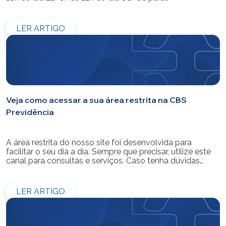
modernização do sistema. Os atendimentos pessoais,
telefônicos e por e-mail também ficarão indisponíveis
entre os dias 22/07 e 31/07. Reforçamos que as
LER ARTIGO
simulações e contratações de empréstimos […]
Veja como acessar a sua área restrita na CBS
Previdência
A área restrita do nosso site foi desenvolvida para
facilitar o seu dia a dia. Sempre que precisar, utilize este
canal para consultas e serviços. Caso tenha dúvidas
sobre como fazer o login ou criar/alterar a sua senha de
acesso, confira o passo a passo.
LER ARTIGO