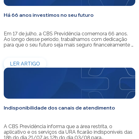
Há 66 anos investimos no seu futuro
Em 17 de julho, a CBS Previdência comemora 66 anos.
Ao longo desse período, trabalhamos com dedicação
para que o seu futuro seja mais seguro financeiramente e
cheio de possibilidades. Ao celebrar mais um aniversário,
reforçamos o nosso compromisso de gerir com
eficiência e transparência os recursos dos nossos mais
LER ARTIGO
de 39 mil participantes. Temos […]
Indisponibilidade dos canais de atendimento
A CBS Previdência informa que a área restrita, o
aplicativo e os serviços da URA ficarão indisponíveis das
18h do dia 21/07 às 12h do dia 03/08 para