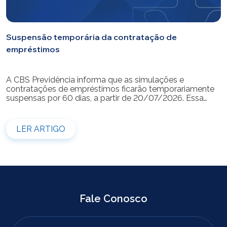
Suspensão temporária da contratação de
empréstimos
A CBS Previdência informa que as simulações e
contratações de empréstimos ficarão temporariamente
suspensas por 60 dias, a partir de 20/07/2026. Essa
medida é necessária para a realização da modernização
do sistema. Durante esse período, não será possível
realizar novas simulações ou contratar empréstimos
LER ARTIGO
pelos canais disponibilizados pela CBS Previdência.
Recomendamos que os participantes que […]
Fale Conosco