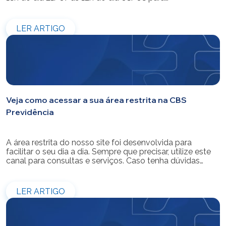
modernização do sistema. Os atendimentos pessoais,
telefônicos e por e-mail também ficarão indisponíveis
entre os dias 22/07 e 31/07. Reforçamos que as
LER ARTIGO
simulações e contratações de empréstimos […]
Veja como acessar a sua área restrita na CBS
Previdência
A área restrita do nosso site foi desenvolvida para
facilitar o seu dia a dia. Sempre que precisar, utilize este
canal para consultas e serviços. Caso tenha dúvidas
sobre como fazer o login ou criar/alterar a sua senha de
acesso, confira o passo a passo.
LER ARTIGO