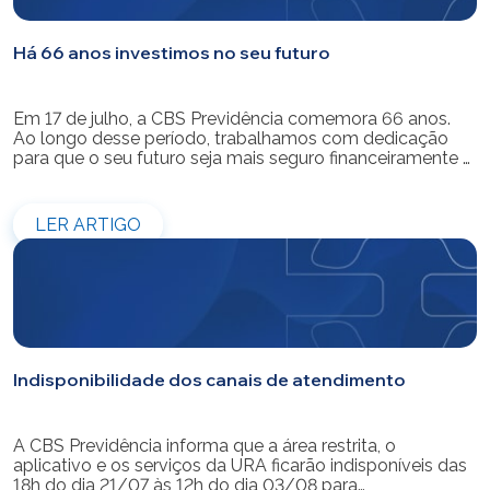
Há 66 anos investimos no seu futuro
Em 17 de julho, a CBS Previdência comemora 66 anos.
Ao longo desse período, trabalhamos com dedicação
para que o seu futuro seja mais seguro financeiramente e
cheio de possibilidades. Ao celebrar mais um aniversário,
reforçamos o nosso compromisso de gerir com
eficiência e transparência os recursos dos nossos mais
LER ARTIGO
de 39 mil participantes. Temos […]
Indisponibilidade dos canais de atendimento
A CBS Previdência informa que a área restrita, o
aplicativo e os serviços da URA ficarão indisponíveis das
18h do dia 21/07 às 12h do dia 03/08 para