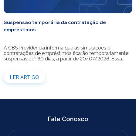
Suspensão temporária da contratação de
empréstimos
A CBS Previdência informa que as simulações e
contratações de empréstimos ficarão temporariamente
suspensas por 60 dias, a partir de 20/07/2026. Essa
medida é necessária para a realização da modernização
do sistema. Durante esse período, não será possível
realizar novas simulações ou contratar empréstimos
LER ARTIGO
pelos canais disponibilizados pela CBS Previdência.
Recomendamos que os participantes que […]
Fale Conosco