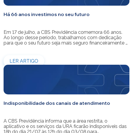
Há 66 anos investimos no seu futuro
Em 17 de julho, a CBS Previdência comemora 66 anos.
Ao longo desse período, trabalhamos com dedicação
para que o seu futuro seja mais seguro financeiramente e
cheio de possibilidades. Ao celebrar mais um aniversário,
reforçamos o nosso compromisso de gerir com
eficiência e transparência os recursos dos nossos mais
LER ARTIGO
de 39 mil participantes. Temos […]
Indisponibilidade dos canais de atendimento
A CBS Previdência informa que a área restrita, o
aplicativo e os serviços da URA ficarão indisponíveis das
18h do dia 21/07 às 12h do dia 03/08 para