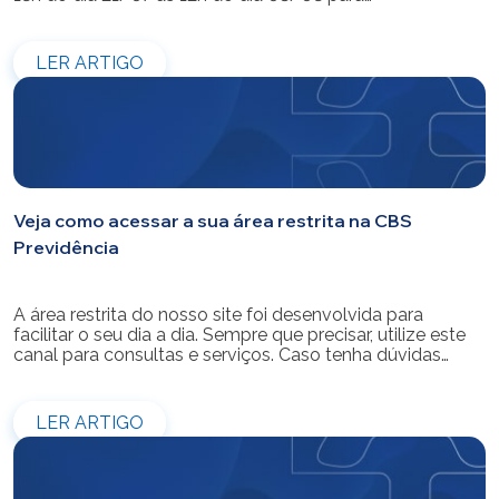
modernização do sistema. Os atendimentos pessoais,
telefônicos e por e-mail também ficarão indisponíveis
entre os dias 22/07 e 31/07. Reforçamos que as
LER ARTIGO
simulações e contratações de empréstimos […]
Veja como acessar a sua área restrita na CBS
Previdência
A área restrita do nosso site foi desenvolvida para
facilitar o seu dia a dia. Sempre que precisar, utilize este
canal para consultas e serviços. Caso tenha dúvidas
sobre como fazer o login ou criar/alterar a sua senha de
acesso, confira o passo a passo.
LER ARTIGO