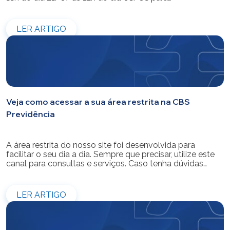
modernização do sistema. Os atendimentos pessoais,
telefônicos e por e-mail também ficarão indisponíveis
entre os dias 22/07 e 31/07. Reforçamos que as
LER ARTIGO
simulações e contratações de empréstimos […]
Veja como acessar a sua área restrita na CBS
Previdência
A área restrita do nosso site foi desenvolvida para
facilitar o seu dia a dia. Sempre que precisar, utilize este
canal para consultas e serviços. Caso tenha dúvidas
sobre como fazer o login ou criar/alterar a sua senha de
acesso, confira o passo a passo.
LER ARTIGO