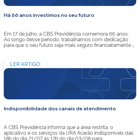
Há 66 anos investimos no seu futuro
Em 17 de julho, a CBS Previdência comemora 66 anos.
Ao longo desse período, trabalhamos com dedicação
para que o seu futuro seja mais seguro financeiramente e
cheio de possibilidades. Ao celebrar mais um aniversário,
reforçamos o nosso compromisso de gerir com
eficiência e transparência os recursos dos nossos mais
LER ARTIGO
de 39 mil participantes. Temos […]
Indisponibilidade dos canais de atendimento
A CBS Previdência informa que a área restrita, o
aplicativo e os serviços da URA ficarão indisponíveis das
18h do dia 21/07 às 12h do dia 03/08 para