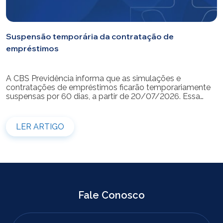
Suspensão temporária da contratação de
empréstimos
A CBS Previdência informa que as simulações e
contratações de empréstimos ficarão temporariamente
suspensas por 60 dias, a partir de 20/07/2026. Essa
medida é necessária para a realização da modernização
do sistema. Durante esse período, não será possível
realizar novas simulações ou contratar empréstimos
LER ARTIGO
pelos canais disponibilizados pela CBS Previdência.
Recomendamos que os participantes que […]
Fale Conosco