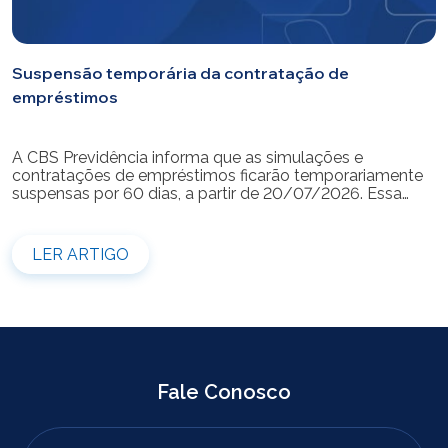
Suspensão temporária da contratação de
empréstimos
A CBS Previdência informa que as simulações e
contratações de empréstimos ficarão temporariamente
suspensas por 60 dias, a partir de 20/07/2026. Essa
medida é necessária para a realização da modernização
do sistema. Durante esse período, não será possível
realizar novas simulações ou contratar empréstimos
LER ARTIGO
pelos canais disponibilizados pela CBS Previdência.
Recomendamos que os participantes que […]
Fale Conosco