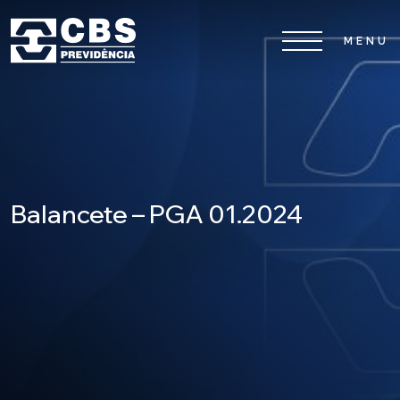
Home
CBS
Planos
Balancete – PGA 01.2024
Investimentos
Serviços
0800 026 81 81
8
17
De segunda a sexta-feira, das
h às
h