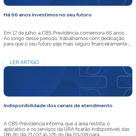
Há 66 anos investimos no seu futuro
Em 17 de julho, a CBS Previdência comemora 66 anos.
Ao longo desse período, trabalhamos com dedicação
para que o seu futuro seja mais seguro financeiramente e
cheio de possibilidades. Ao celebrar mais um aniversário,
reforçamos o nosso compromisso de gerir com
eficiência e transparência os recursos dos nossos mais
LER ARTIGO
de 39 mil participantes. Temos […]
Indisponibilidade dos canais de atendimento
A CBS Previdência informa que a área restrita, o
aplicativo e os serviços da URA ficarão indisponíveis das
18h do dia 21/07 às 12h do dia 03/08 para