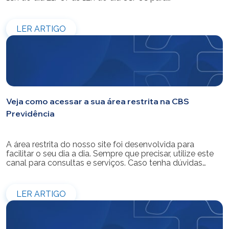
modernização do sistema. Os atendimentos pessoais,
telefônicos e por e-mail também ficarão indisponíveis
entre os dias 22/07 e 31/07. Reforçamos que as
LER ARTIGO
simulações e contratações de empréstimos […]
Veja como acessar a sua área restrita na CBS
Previdência
A área restrita do nosso site foi desenvolvida para
facilitar o seu dia a dia. Sempre que precisar, utilize este
canal para consultas e serviços. Caso tenha dúvidas
sobre como fazer o login ou criar/alterar a sua senha de
acesso, confira o passo a passo.
LER ARTIGO