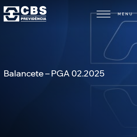
Home
CBS
Planos
Balancete – PGA 02.2025
Investimentos
Serviços
0800 026 81 81
8
17
De segunda a sexta-feira, das
h às
h