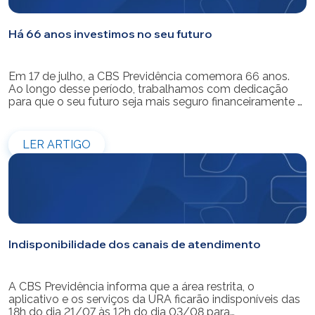
Há 66 anos investimos no seu futuro
Em 17 de julho, a CBS Previdência comemora 66 anos.
Ao longo desse período, trabalhamos com dedicação
para que o seu futuro seja mais seguro financeiramente e
cheio de possibilidades. Ao celebrar mais um aniversário,
reforçamos o nosso compromisso de gerir com
eficiência e transparência os recursos dos nossos mais
LER ARTIGO
de 39 mil participantes. Temos […]
Indisponibilidade dos canais de atendimento
A CBS Previdência informa que a área restrita, o
aplicativo e os serviços da URA ficarão indisponíveis das
18h do dia 21/07 às 12h do dia 03/08 para