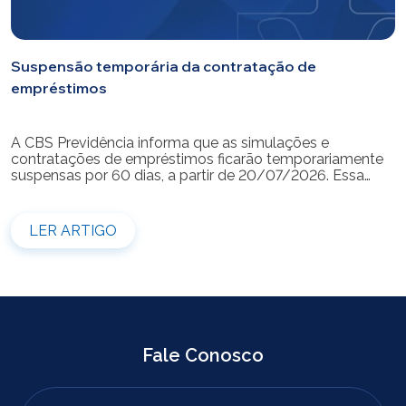
Suspensão temporária da contratação de
empréstimos
A CBS Previdência informa que as simulações e
contratações de empréstimos ficarão temporariamente
suspensas por 60 dias, a partir de 20/07/2026. Essa
medida é necessária para a realização da modernização
do sistema. Durante esse período, não será possível
realizar novas simulações ou contratar empréstimos
LER ARTIGO
pelos canais disponibilizados pela CBS Previdência.
Recomendamos que os participantes que […]
Fale Conosco