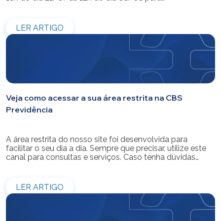
modernização do sistema. Os atendimentos pessoais,
telefônicos e por e-mail também ficarão indisponíveis
entre os dias 22/07 e 31/07. Reforçamos que as
LER ARTIGO
simulações e contratações de empréstimos […]
Veja como acessar a sua área restrita na CBS
Previdência
A área restrita do nosso site foi desenvolvida para
facilitar o seu dia a dia. Sempre que precisar, utilize este
canal para consultas e serviços. Caso tenha dúvidas
sobre como fazer o login ou criar/alterar a sua senha de
acesso, confira o passo a passo.
LER ARTIGO