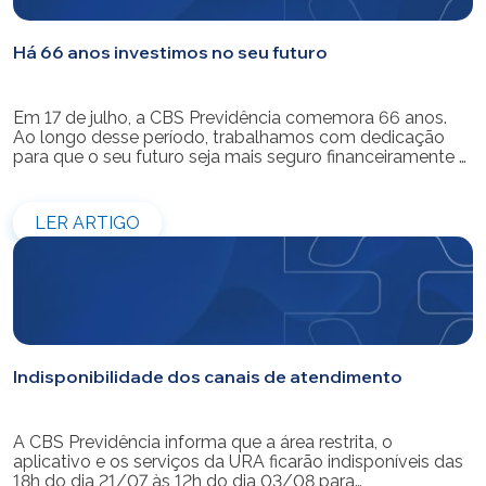
Há 66 anos investimos no seu futuro
Em 17 de julho, a CBS Previdência comemora 66 anos.
Ao longo desse período, trabalhamos com dedicação
para que o seu futuro seja mais seguro financeiramente e
cheio de possibilidades. Ao celebrar mais um aniversário,
reforçamos o nosso compromisso de gerir com
eficiência e transparência os recursos dos nossos mais
LER ARTIGO
de 39 mil participantes. Temos […]
Indisponibilidade dos canais de atendimento
A CBS Previdência informa que a área restrita, o
aplicativo e os serviços da URA ficarão indisponíveis das
18h do dia 21/07 às 12h do dia 03/08 para