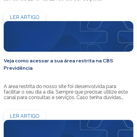
modernização do sistema. Os atendimentos pessoais,
telefônicos e por e-mail também ficarão indisponíveis
entre os dias 22/07 e 31/07. Reforçamos que as
LER ARTIGO
simulações e contratações de empréstimos […]
Veja como acessar a sua área restrita na CBS
Previdência
A área restrita do nosso site foi desenvolvida para
facilitar o seu dia a dia. Sempre que precisar, utilize este
canal para consultas e serviços. Caso tenha dúvidas
sobre como fazer o login ou criar/alterar a sua senha de
acesso, confira o passo a passo.
LER ARTIGO