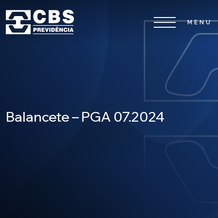
Home
CBS
Planos
Balancete – PGA 07.2024
Investimentos
Serviços
0800 026 81 81
8
17
De segunda a sexta-feira, das
h às
h