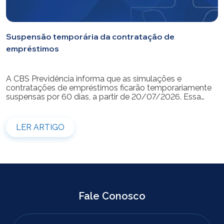
Suspensão temporária da contratação de
empréstimos
A CBS Previdência informa que as simulações e
contratações de empréstimos ficarão temporariamente
suspensas por 60 dias, a partir de 20/07/2026. Essa
medida é necessária para a realização da modernização
do sistema. Durante esse período, não será possível
realizar novas simulações ou contratar empréstimos
LER ARTIGO
pelos canais disponibilizados pela CBS Previdência.
Recomendamos que os participantes que […]
Fale Conosco