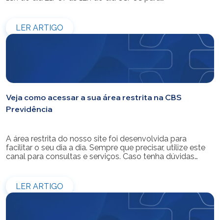
modernização do sistema. Os atendimentos pessoais,
telefônicos e por e-mail também ficarão indisponíveis
entre os dias 22/07 e 31/07. Reforçamos que as
LER ARTIGO
simulações e contratações de empréstimos […]
Veja como acessar a sua área restrita na CBS
Previdência
A área restrita do nosso site foi desenvolvida para
facilitar o seu dia a dia. Sempre que precisar, utilize este
canal para consultas e serviços. Caso tenha dúvidas
sobre como fazer o login ou criar/alterar a sua senha de
acesso, confira o passo a passo.
LER ARTIGO