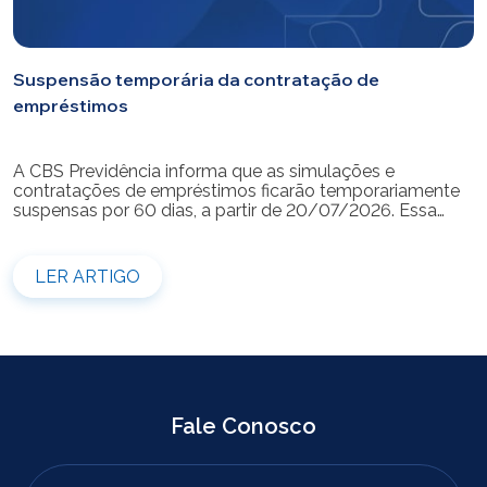
Suspensão temporária da contratação de
empréstimos
A CBS Previdência informa que as simulações e
contratações de empréstimos ficarão temporariamente
suspensas por 60 dias, a partir de 20/07/2026. Essa
medida é necessária para a realização da modernização
do sistema. Durante esse período, não será possível
realizar novas simulações ou contratar empréstimos
LER ARTIGO
pelos canais disponibilizados pela CBS Previdência.
Recomendamos que os participantes que […]
Fale Conosco