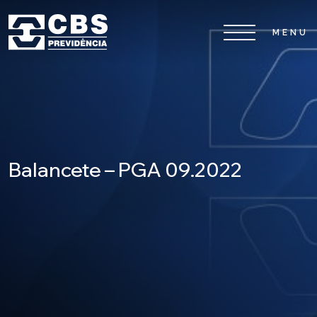
Home
CBS
Planos
Balancete – PGA 09.2022
Investimentos
Serviços
0800 026 81 81
8
17
De segunda a sexta-feira, das
h às
h