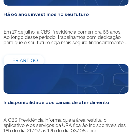
Há 66 anos investimos no seu futuro
Em 17 de julho, a CBS Previdência comemora 66 anos.
Ao longo desse período, trabalhamos com dedicação
para que o seu futuro seja mais seguro financeiramente e
cheio de possibilidades. Ao celebrar mais um aniversário,
reforçamos o nosso compromisso de gerir com
eficiência e transparência os recursos dos nossos mais
LER ARTIGO
de 39 mil participantes. Temos […]
Indisponibilidade dos canais de atendimento
A CBS Previdência informa que a área restrita, o
aplicativo e os serviços da URA ficarão indisponíveis das
18h do dia 21/07 às 12h do dia 03/08 para