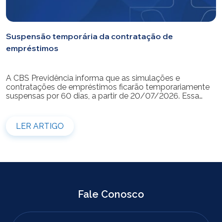
Suspensão temporária da contratação de
empréstimos
A CBS Previdência informa que as simulações e
contratações de empréstimos ficarão temporariamente
suspensas por 60 dias, a partir de 20/07/2026. Essa
medida é necessária para a realização da modernização
do sistema. Durante esse período, não será possível
realizar novas simulações ou contratar empréstimos
LER ARTIGO
pelos canais disponibilizados pela CBS Previdência.
Recomendamos que os participantes que […]
Fale Conosco