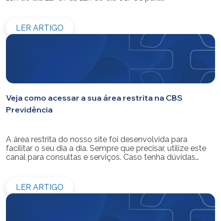
modernização do sistema. Os atendimentos pessoais,
telefônicos e por e-mail também ficarão indisponíveis
entre os dias 22/07 e 31/07. Reforçamos que as
LER ARTIGO
simulações e contratações de empréstimos […]
Veja como acessar a sua área restrita na CBS
Previdência
A área restrita do nosso site foi desenvolvida para
facilitar o seu dia a dia. Sempre que precisar, utilize este
canal para consultas e serviços. Caso tenha dúvidas
sobre como fazer o login ou criar/alterar a sua senha de
acesso, confira o passo a passo.
LER ARTIGO