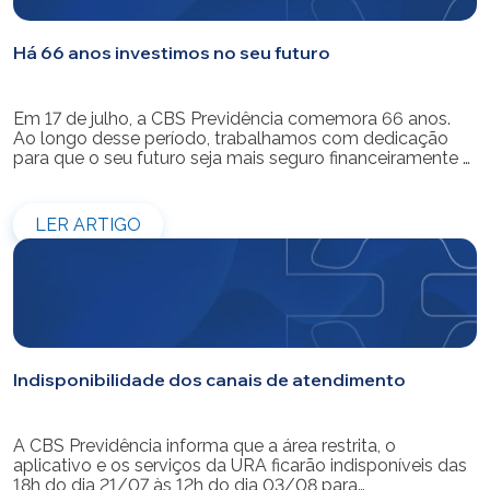
Há 66 anos investimos no seu futuro
Em 17 de julho, a CBS Previdência comemora 66 anos.
Ao longo desse período, trabalhamos com dedicação
para que o seu futuro seja mais seguro financeiramente e
cheio de possibilidades. Ao celebrar mais um aniversário,
reforçamos o nosso compromisso de gerir com
eficiência e transparência os recursos dos nossos mais
LER ARTIGO
de 39 mil participantes. Temos […]
Indisponibilidade dos canais de atendimento
A CBS Previdência informa que a área restrita, o
aplicativo e os serviços da URA ficarão indisponíveis das
18h do dia 21/07 às 12h do dia 03/08 para