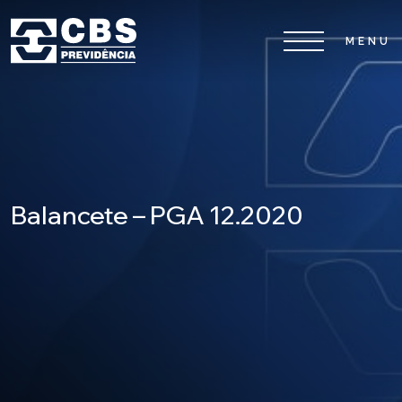
Home
CBS
Planos
Balancete – PGA 12.2020
Investimentos
Serviços
0800 026 81 81
8
17
De segunda a sexta-feira, das
h às
h