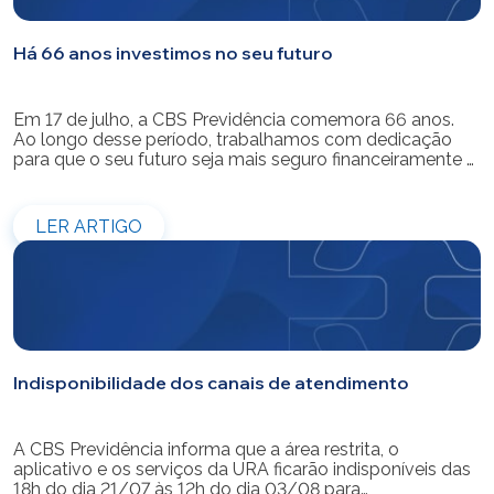
Há 66 anos investimos no seu futuro
Em 17 de julho, a CBS Previdência comemora 66 anos.
Ao longo desse período, trabalhamos com dedicação
para que o seu futuro seja mais seguro financeiramente e
cheio de possibilidades. Ao celebrar mais um aniversário,
reforçamos o nosso compromisso de gerir com
eficiência e transparência os recursos dos nossos mais
LER ARTIGO
de 39 mil participantes. Temos […]
Indisponibilidade dos canais de atendimento
A CBS Previdência informa que a área restrita, o
aplicativo e os serviços da URA ficarão indisponíveis das
18h do dia 21/07 às 12h do dia 03/08 para