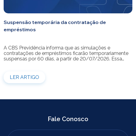
Suspensão temporária da contratação de
empréstimos
A CBS Previdência informa que as simulações e
contratações de empréstimos ficarão temporariamente
suspensas por 60 dias, a partir de 20/07/2026. Essa
medida é necessária para a realização da modernização
do sistema. Durante esse período, não será possível
realizar novas simulações ou contratar empréstimos
LER ARTIGO
pelos canais disponibilizados pela CBS Previdência.
Recomendamos que os participantes que […]
Fale Conosco