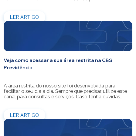
modernização do sistema. Os atendimentos pessoais,
telefônicos e por e-mail também ficarão indisponíveis
entre os dias 22/07 e 31/07. Reforçamos que as
LER ARTIGO
simulações e contratações de empréstimos […]
Veja como acessar a sua área restrita na CBS
Previdência
A área restrita do nosso site foi desenvolvida para
facilitar o seu dia a dia. Sempre que precisar, utilize este
canal para consultas e serviços. Caso tenha dúvidas
sobre como fazer o login ou criar/alterar a sua senha de
acesso, confira o passo a passo.
LER ARTIGO