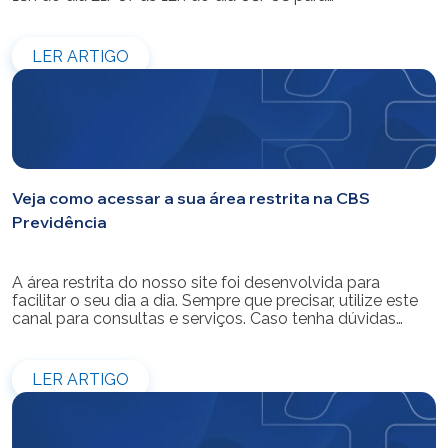
modernização do sistema. Os atendimentos pessoais,
telefônicos e por e-mail também ficarão indisponíveis
entre os dias 22/07 e 31/07. Reforçamos que as
LER ARTIGO
simulações e contratações de empréstimos […]
Veja como acessar a sua área restrita na CBS
Previdência
A área restrita do nosso site foi desenvolvida para
facilitar o seu dia a dia. Sempre que precisar, utilize este
canal para consultas e serviços. Caso tenha dúvidas
sobre como fazer o login ou criar/alterar a sua senha de
acesso, confira o passo a passo.
LER ARTIGO