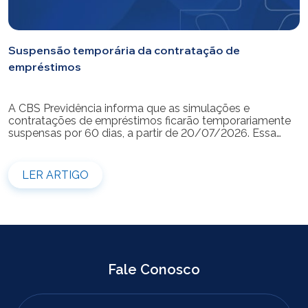
Suspensão temporária da contratação de
empréstimos
A CBS Previdência informa que as simulações e
contratações de empréstimos ficarão temporariamente
suspensas por 60 dias, a partir de 20/07/2026. Essa
medida é necessária para a realização da modernização
do sistema. Durante esse período, não será possível
realizar novas simulações ou contratar empréstimos
LER ARTIGO
pelos canais disponibilizados pela CBS Previdência.
Recomendamos que os participantes que […]
Fale Conosco