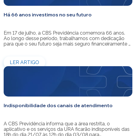
Há 66 anos investimos no seu futuro
Em 17 de julho, a CBS Previdência comemora 66 anos.
Ao longo desse período, trabalhamos com dedicação
para que o seu futuro seja mais seguro financeiramente e
cheio de possibilidades. Ao celebrar mais um aniversário,
reforçamos o nosso compromisso de gerir com
eficiência e transparência os recursos dos nossos mais
LER ARTIGO
de 39 mil participantes. Temos […]
Indisponibilidade dos canais de atendimento
A CBS Previdência informa que a área restrita, o
aplicativo e os serviços da URA ficarão indisponíveis das
18h do dia 21/07 às 12h do dia 03/08 para