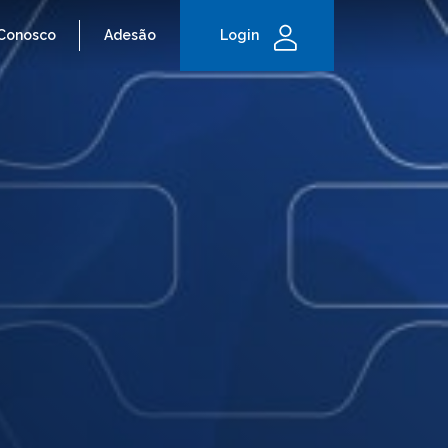
 Conosco
Adesão
Login