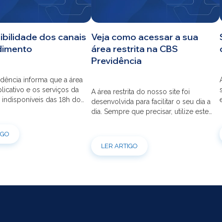
ibilidade dos canais
Veja como acessar a sua
dimento
área restrita na CBS
Previdência
dência informa que a área
aplicativo e os serviços da
A área restrita do nosso site foi
 indisponíveis das 18h do
desenvolvida para facilitar o seu dia a
s 12h do dia 03/08 para
dia. Sempre que precisar, utilize este
ão do sistema. Os
canal para consultas e serviços. Caso
s pessoais, telefônicos e
tenha dúvidas sobre como fazer o
IGO
 também ficarão
login ou criar/alterar a sua senha de
LER ARTIGO
is entre os dias 22/07 e
acesso, confira o passo a passo.
orçamos que as simulações
ões de empréstimos […]