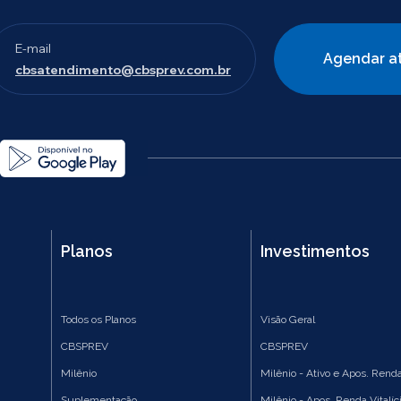
E-mail
Agendar a
cbsatendimento@cbsprev.com.br
Planos
Investimentos
Todos os Planos
Visão Geral
CBSPREV
CBSPREV
Milênio
Milênio - Ativo e Apos. Renda
Suplementação
Milênio - Apos. Renda Vitalíc