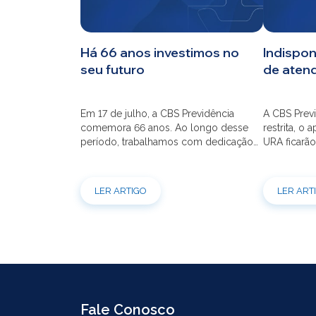
CBS
Há 66 anos investimos no
Indispon
seu futuro
de aten
Planos
Em 17 de julho, a CBS Previdência
A CBS Previ
Investimentos
comemora 66 anos. Ao longo desse
restrita, o 
período, trabalhamos com dedicação
URA ficarão
para que o seu futuro seja mais seguro
dia 21/07 à
Serviços
financeiramente e cheio de
modernizaç
possibilidades. Ao celebrar mais um
atendimento
LER ARTIGO
LER ART
aniversário, reforçamos o nosso
por e-mail
compromisso de gerir com eficiência e
indisponíve
transparência os recursos dos nossos
31/07. Ref
mais de 39 mil participantes. Temos […]
e contrataç
Fale Conosco