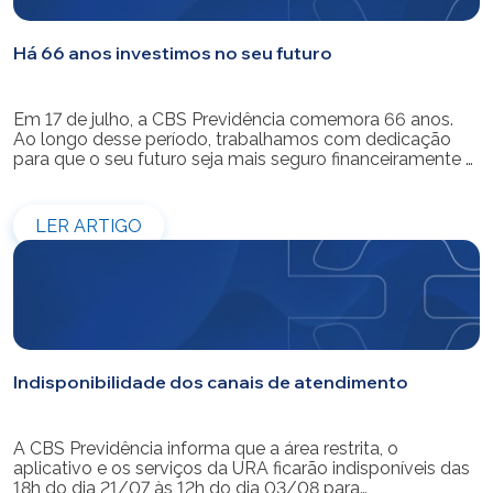
Há 66 anos investimos no seu futuro
Em 17 de julho, a CBS Previdência comemora 66 anos.
Ao longo desse período, trabalhamos com dedicação
para que o seu futuro seja mais seguro financeiramente e
cheio de possibilidades. Ao celebrar mais um aniversário,
reforçamos o nosso compromisso de gerir com
eficiência e transparência os recursos dos nossos mais
LER ARTIGO
de 39 mil participantes. Temos […]
Indisponibilidade dos canais de atendimento
A CBS Previdência informa que a área restrita, o
aplicativo e os serviços da URA ficarão indisponíveis das
18h do dia 21/07 às 12h do dia 03/08 para