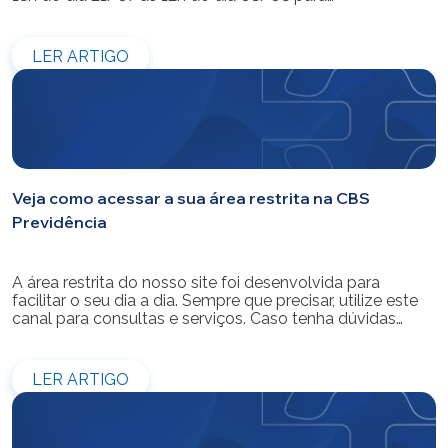
modernização do sistema. Os atendimentos pessoais,
telefônicos e por e-mail também ficarão indisponíveis
entre os dias 22/07 e 31/07. Reforçamos que as
LER ARTIGO
simulações e contratações de empréstimos […]
Veja como acessar a sua área restrita na CBS
Previdência
A área restrita do nosso site foi desenvolvida para
facilitar o seu dia a dia. Sempre que precisar, utilize este
canal para consultas e serviços. Caso tenha dúvidas
sobre como fazer o login ou criar/alterar a sua senha de
acesso, confira o passo a passo.
LER ARTIGO