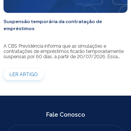
Suspensão temporária da contratação de
empréstimos
A CBS Previdência informa que as simulações e
contratações de empréstimos ficarão temporariamente
suspensas por 60 dias, a partir de 20/07/2026. Essa
medida é necessária para a realização da modernização
do sistema. Durante esse período, não será possível
realizar novas simulações ou contratar empréstimos
LER ARTIGO
pelos canais disponibilizados pela CBS Previdência.
Recomendamos que os participantes que […]
Fale Conosco