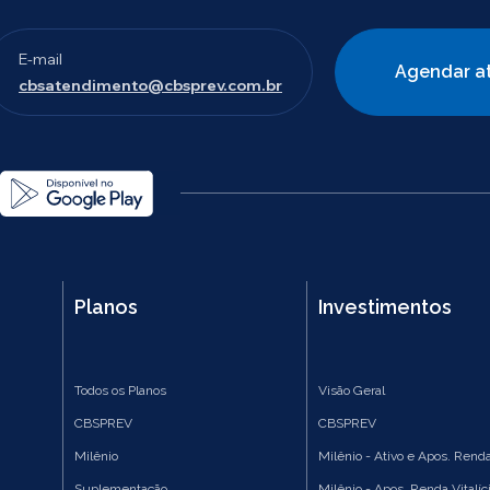
E-mail
Agendar a
cbsatendimento@cbsprev.com.br
Planos
Investimentos
Todos os Planos
Visão Geral
CBSPREV
CBSPREV
Milênio
Milênio - Ativo e Apos. Renda
Suplementação
Milênio - Apos. Renda Vitalíc