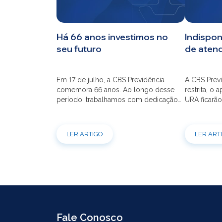
CBS
Há 66 anos investimos no
Indispon
seu futuro
de aten
Planos
Em 17 de julho, a CBS Previdência
A CBS Previ
Investimentos
comemora 66 anos. Ao longo desse
restrita, o 
período, trabalhamos com dedicação
URA ficarão
para que o seu futuro seja mais seguro
dia 21/07 à
Serviços
financeiramente e cheio de
modernizaç
possibilidades. Ao celebrar mais um
atendimento
LER ARTIGO
LER ART
aniversário, reforçamos o nosso
por e-mail
compromisso de gerir com eficiência e
indisponíve
transparência os recursos dos nossos
31/07. Ref
mais de 39 mil participantes. Temos […]
e contrataç
Fale Conosco