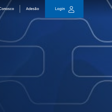
 Conosco
Adesão
Login