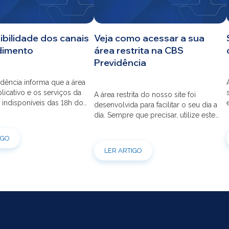
ibilidade dos canais
Veja como acessar a sua
dimento
área restrita na CBS
Previdência
dência informa que a área
aplicativo e os serviços da
A área restrita do nosso site foi
 indisponíveis das 18h do
desenvolvida para facilitar o seu dia a
s 12h do dia 03/08 para
dia. Sempre que precisar, utilize este
ão do sistema. Os
canal para consultas e serviços. Caso
s pessoais, telefônicos e
tenha dúvidas sobre como fazer o
IGO
 também ficarão
login ou criar/alterar a sua senha de
LER ARTIGO
is entre os dias 22/07 e
acesso, confira o passo a passo.
orçamos que as simulações
ões de empréstimos […]