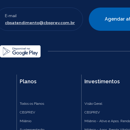
E-mail
Agendar a
cbsatendimento@cbsprev.com.br
Planos
Investimentos
Todos os Planos
Visão Geral
CBSPREV
CBSPREV
Milênio
Milênio - Ativo e Apos. Renda
Suplementação
Milênio - Apos. Renda Vitalíc