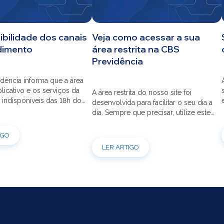
ibilidade dos canais
Veja como acessar a sua
dimento
área restrita na CBS
Previdência
dência informa que a área
aplicativo e os serviços da
A área restrita do nosso site foi
 indisponíveis das 18h do
desenvolvida para facilitar o seu dia a
s 12h do dia 03/08 para
dia. Sempre que precisar, utilize este
ão do sistema. Os
canal para consultas e serviços. Caso
s pessoais, telefônicos e
tenha dúvidas sobre como fazer o
IGO
 também ficarão
login ou criar/alterar a sua senha de
LER ARTIGO
is entre os dias 22/07 e
acesso, confira o passo a passo.
orçamos que as simulações
ões de empréstimos […]