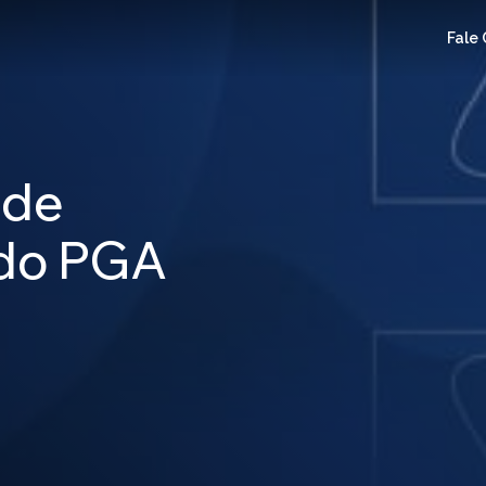
Fale
 de
 do PGA