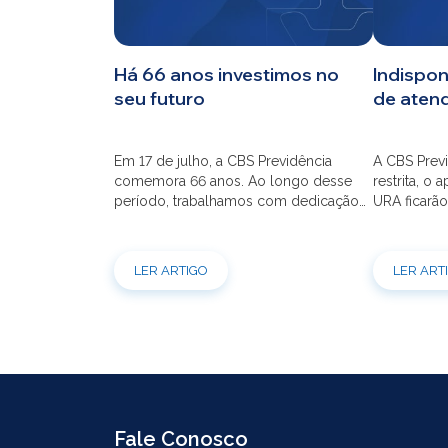
CBS
Há 66 anos investimos no
Indispon
seu futuro
de aten
Planos
Em 17 de julho, a CBS Previdência
A CBS Previ
Investimentos
comemora 66 anos. Ao longo desse
restrita, o 
período, trabalhamos com dedicação
URA ficarão
para que o seu futuro seja mais seguro
dia 21/07 à
Serviços
financeiramente e cheio de
modernizaç
possibilidades. Ao celebrar mais um
atendimento
LER ARTIGO
LER ART
aniversário, reforçamos o nosso
por e-mail
compromisso de gerir com eficiência e
indisponíve
transparência os recursos dos nossos
31/07. Ref
mais de 39 mil participantes. Temos […]
e contrataç
Fale Conosco