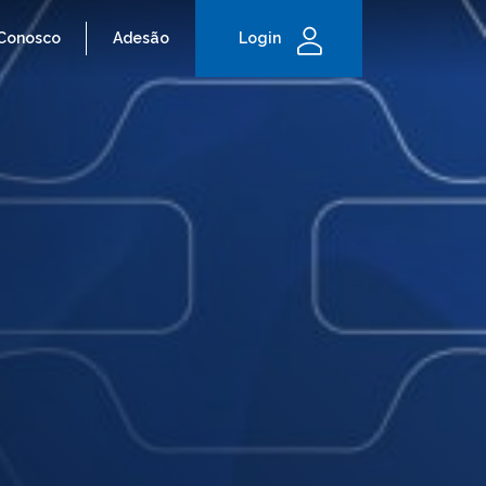
 Conosco
Adesão
Login