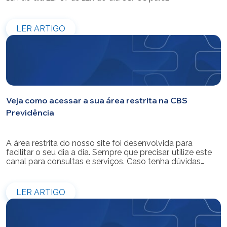
modernização do sistema. Os atendimentos pessoais,
telefônicos e por e-mail também ficarão indisponíveis
entre os dias 22/07 e 31/07. Reforçamos que as
LER ARTIGO
simulações e contratações de empréstimos […]
Veja como acessar a sua área restrita na CBS
Previdência
A área restrita do nosso site foi desenvolvida para
facilitar o seu dia a dia. Sempre que precisar, utilize este
canal para consultas e serviços. Caso tenha dúvidas
sobre como fazer o login ou criar/alterar a sua senha de
acesso, confira o passo a passo.
LER ARTIGO