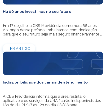
Há 66 anos investimos no seu futuro
Em 17 de julho, a CBS Previdência comemora 66 anos.
Ao longo desse período, trabalhamos com dedicação
para que o seu futuro seja mais seguro financeiramente e
cheio de possibilidades. Ao celebrar mais um aniversário,
reforçamos o nosso compromisso de gerir com
eficiência e transparência os recursos dos nossos mais
LER ARTIGO
de 39 mil participantes. Temos […]
Indisponibilidade dos canais de atendimento
A CBS Previdência informa que a área restrita, o
aplicativo e os serviços da URA ficarão indisponíveis das
18h do dia 21/07 às 12h do dia 03/08 para