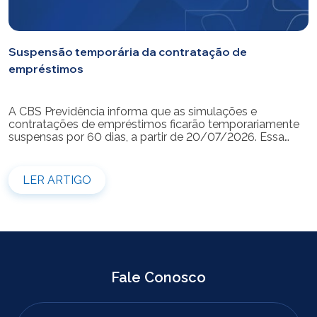
Suspensão temporária da contratação de
empréstimos
A CBS Previdência informa que as simulações e
contratações de empréstimos ficarão temporariamente
suspensas por 60 dias, a partir de 20/07/2026. Essa
medida é necessária para a realização da modernização
do sistema. Durante esse período, não será possível
realizar novas simulações ou contratar empréstimos
LER ARTIGO
pelos canais disponibilizados pela CBS Previdência.
Recomendamos que os participantes que […]
Fale Conosco