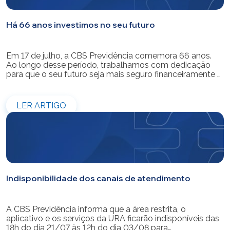
Há 66 anos investimos no seu futuro
Em 17 de julho, a CBS Previdência comemora 66 anos.
Ao longo desse período, trabalhamos com dedicação
para que o seu futuro seja mais seguro financeiramente e
cheio de possibilidades. Ao celebrar mais um aniversário,
reforçamos o nosso compromisso de gerir com
eficiência e transparência os recursos dos nossos mais
LER ARTIGO
de 39 mil participantes. Temos […]
Indisponibilidade dos canais de atendimento
A CBS Previdência informa que a área restrita, o
aplicativo e os serviços da URA ficarão indisponíveis das
18h do dia 21/07 às 12h do dia 03/08 para