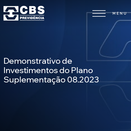
Home
CBS
Demonstrativo de
Planos
Investimentos do Plano
Suplementação 08.2023
Investimentos
Serviços
0800 026 81 81
8
17
De segunda a sexta-feira, das
h às
h