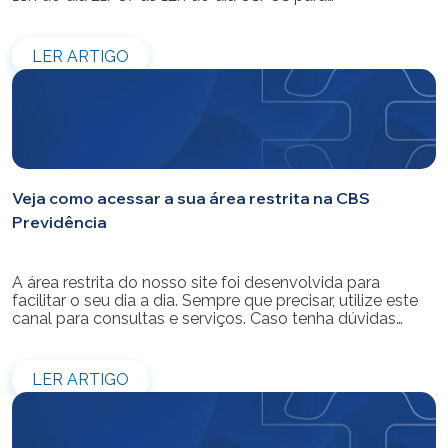
modernização do sistema. Os atendimentos pessoais,
telefônicos e por e-mail também ficarão indisponíveis
entre os dias 22/07 e 31/07. Reforçamos que as
LER ARTIGO
simulações e contratações de empréstimos […]
Veja como acessar a sua área restrita na CBS
Previdência
A área restrita do nosso site foi desenvolvida para
facilitar o seu dia a dia. Sempre que precisar, utilize este
canal para consultas e serviços. Caso tenha dúvidas
sobre como fazer o login ou criar/alterar a sua senha de
acesso, confira o passo a passo.
LER ARTIGO