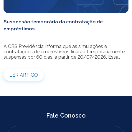
Suspensão temporária da contratação de
empréstimos
A CBS Previdência informa que as simulações e
contratações de empréstimos ficarão temporariamente
suspensas por 60 dias, a partir de 20/07/2026. Essa
medida é necessária para a realização da modernização
do sistema. Durante esse período, não será possível
realizar novas simulações ou contratar empréstimos
LER ARTIGO
pelos canais disponibilizados pela CBS Previdência.
Recomendamos que os participantes que […]
Fale Conosco