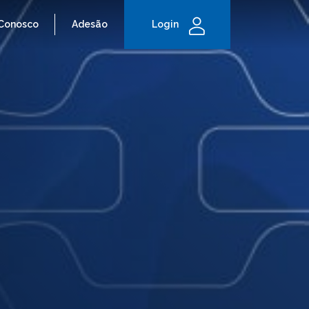
 Conosco
Adesão
Login