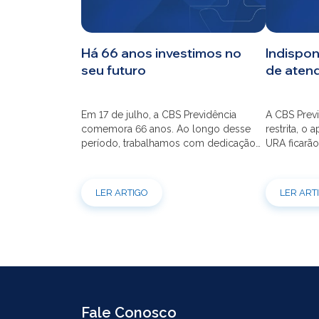
CBS
Há 66 anos investimos no
Indispon
seu futuro
de aten
Planos
Em 17 de julho, a CBS Previdência
A CBS Previ
Investimentos
comemora 66 anos. Ao longo desse
restrita, o 
período, trabalhamos com dedicação
URA ficarão
para que o seu futuro seja mais seguro
dia 21/07 à
Serviços
financeiramente e cheio de
modernizaç
possibilidades. Ao celebrar mais um
atendimento
LER ARTIGO
LER ART
aniversário, reforçamos o nosso
por e-mail
compromisso de gerir com eficiência e
indisponíve
transparência os recursos dos nossos
31/07. Ref
mais de 39 mil participantes. Temos […]
e contrataç
Fale Conosco