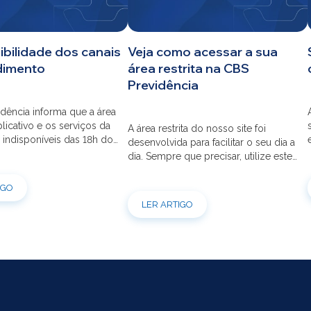
ibilidade dos canais
Veja como acessar a sua
dimento
área restrita na CBS
Previdência
dência informa que a área
aplicativo e os serviços da
A área restrita do nosso site foi
 indisponíveis das 18h do
desenvolvida para facilitar o seu dia a
s 12h do dia 03/08 para
dia. Sempre que precisar, utilize este
ão do sistema. Os
canal para consultas e serviços. Caso
s pessoais, telefônicos e
tenha dúvidas sobre como fazer o
IGO
 também ficarão
login ou criar/alterar a sua senha de
LER ARTIGO
is entre os dias 22/07 e
acesso, confira o passo a passo.
orçamos que as simulações
ões de empréstimos […]