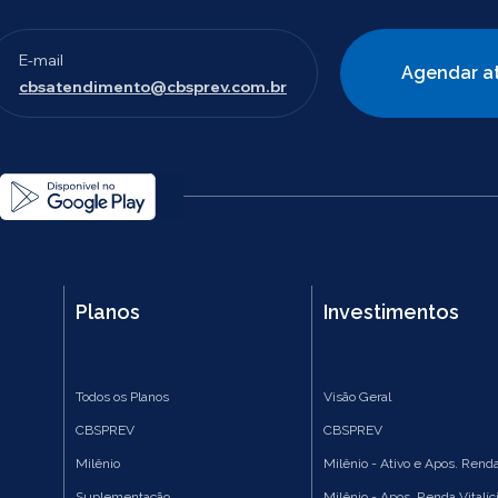
E-mail
Agendar a
cbsatendimento@cbsprev.com.br
Planos
Investimentos
Todos os Planos
Visão Geral
CBSPREV
CBSPREV
Milênio
Milênio - Ativo e Apos. Renda
Suplementação
Milênio - Apos. Renda Vitalíc