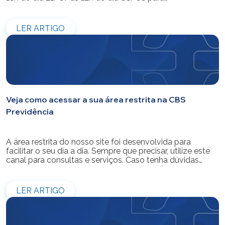
modernização do sistema. Os atendimentos pessoais,
telefônicos e por e-mail também ficarão indisponíveis
entre os dias 22/07 e 31/07. Reforçamos que as
LER ARTIGO
simulações e contratações de empréstimos […]
Veja como acessar a sua área restrita na CBS
Previdência
A área restrita do nosso site foi desenvolvida para
facilitar o seu dia a dia. Sempre que precisar, utilize este
canal para consultas e serviços. Caso tenha dúvidas
sobre como fazer o login ou criar/alterar a sua senha de
acesso, confira o passo a passo.
LER ARTIGO