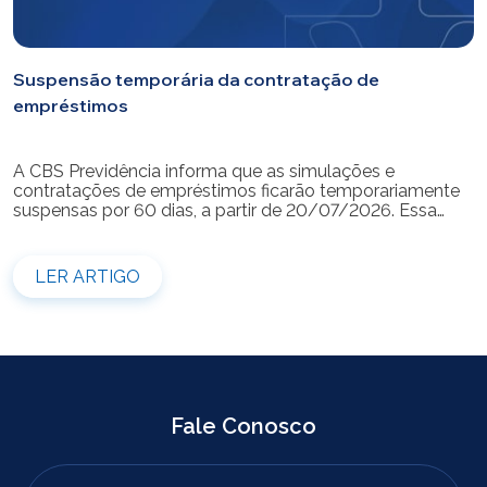
Suspensão temporária da contratação de
empréstimos
A CBS Previdência informa que as simulações e
contratações de empréstimos ficarão temporariamente
suspensas por 60 dias, a partir de 20/07/2026. Essa
medida é necessária para a realização da modernização
do sistema. Durante esse período, não será possível
realizar novas simulações ou contratar empréstimos
LER ARTIGO
pelos canais disponibilizados pela CBS Previdência.
Recomendamos que os participantes que […]
Fale Conosco