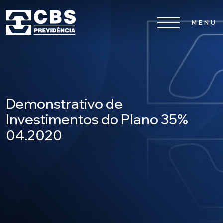
Home
CBS
Demonstrativo de
Planos
Investimentos do Plano 35%
04.2020
Investimentos
Serviços
0800 026 81 81
8
17
De segunda a sexta-feira, das
h às
h