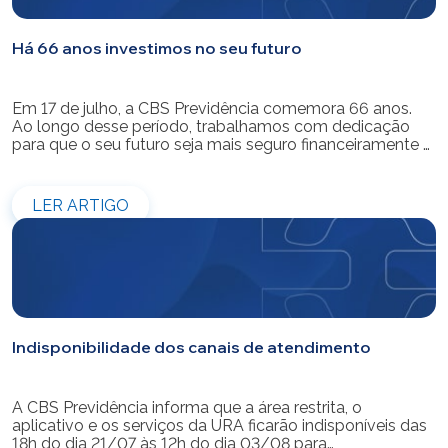
Há 66 anos investimos no seu futuro
Em 17 de julho, a CBS Previdência comemora 66 anos.
Ao longo desse período, trabalhamos com dedicação
para que o seu futuro seja mais seguro financeiramente e
cheio de possibilidades. Ao celebrar mais um aniversário,
reforçamos o nosso compromisso de gerir com
eficiência e transparência os recursos dos nossos mais
LER ARTIGO
de 39 mil participantes. Temos […]
Indisponibilidade dos canais de atendimento
A CBS Previdência informa que a área restrita, o
aplicativo e os serviços da URA ficarão indisponíveis das
18h do dia 21/07 às 12h do dia 03/08 para