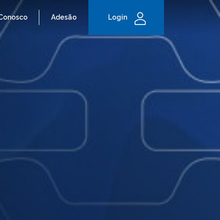
 Conosco
Adesão
Login