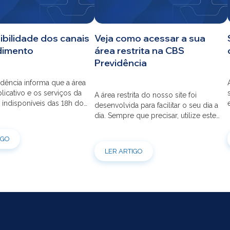
ibilidade dos canais
Veja como acessar a sua
dimento
área restrita na CBS
Previdência
dência informa que a área
aplicativo e os serviços da
A área restrita do nosso site foi
 indisponíveis das 18h do
desenvolvida para facilitar o seu dia a
s 12h do dia 03/08 para
dia. Sempre que precisar, utilize este
ão do sistema. Os
canal para consultas e serviços. Caso
s pessoais, telefônicos e
tenha dúvidas sobre como fazer o
IGO
 também ficarão
login ou criar/alterar a sua senha de
LER ARTIGO
is entre os dias 22/07 e
acesso, confira o passo a passo.
orçamos que as simulações
ões de empréstimos […]