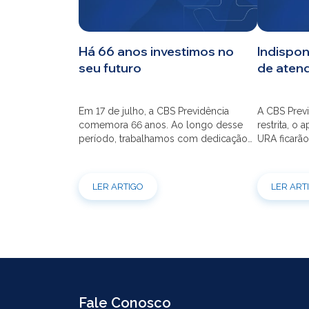
CBS
Há 66 anos investimos no
Indispon
seu futuro
de aten
Planos
Em 17 de julho, a CBS Previdência
A CBS Previ
Investimentos
comemora 66 anos. Ao longo desse
restrita, o 
período, trabalhamos com dedicação
URA ficarão
para que o seu futuro seja mais seguro
dia 21/07 à
Serviços
financeiramente e cheio de
modernizaç
possibilidades. Ao celebrar mais um
atendimento
LER ARTIGO
LER ART
aniversário, reforçamos o nosso
por e-mail
compromisso de gerir com eficiência e
indisponíve
transparência os recursos dos nossos
31/07. Ref
mais de 39 mil participantes. Temos […]
e contrataç
Fale Conosco