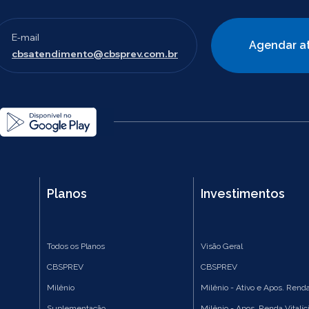
E-mail
Agendar a
cbsatendimento@cbsprev.com.br
Planos
Investimentos
Todos os Planos
Visão Geral
CBSPREV
CBSPREV
Milênio
Milênio - Ativo e Apos. Renda
Suplementação
Milênio - Apos. Renda Vitalíc