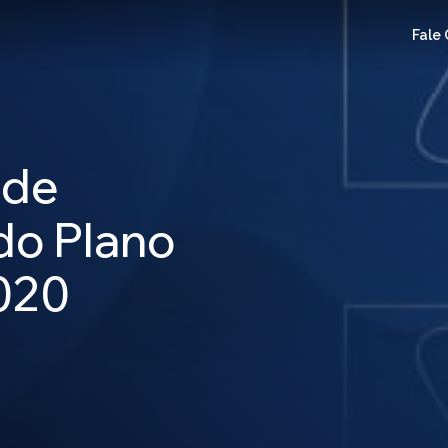
Fale
 de
do Plano
020