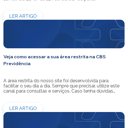
modernização do sistema. Os atendimentos pessoais,
telefônicos e por e-mail também ficarão indisponíveis
entre os dias 22/07 e 31/07. Reforçamos que as
LER ARTIGO
simulações e contratações de empréstimos […]
Veja como acessar a sua área restrita na CBS
Previdência
A área restrita do nosso site foi desenvolvida para
facilitar o seu dia a dia. Sempre que precisar, utilize este
canal para consultas e serviços. Caso tenha dúvidas
sobre como fazer o login ou criar/alterar a sua senha de
acesso, confira o passo a passo.
LER ARTIGO