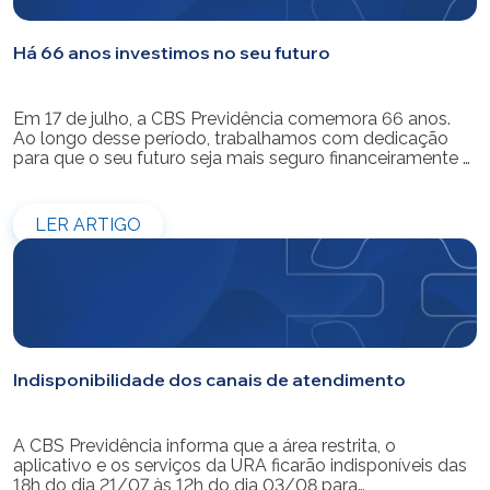
Há 66 anos investimos no seu futuro
Em 17 de julho, a CBS Previdência comemora 66 anos.
Ao longo desse período, trabalhamos com dedicação
para que o seu futuro seja mais seguro financeiramente e
cheio de possibilidades. Ao celebrar mais um aniversário,
reforçamos o nosso compromisso de gerir com
eficiência e transparência os recursos dos nossos mais
LER ARTIGO
de 39 mil participantes. Temos […]
Indisponibilidade dos canais de atendimento
A CBS Previdência informa que a área restrita, o
aplicativo e os serviços da URA ficarão indisponíveis das
18h do dia 21/07 às 12h do dia 03/08 para