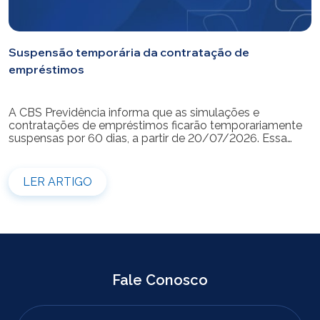
Suspensão temporária da contratação de
empréstimos
A CBS Previdência informa que as simulações e
contratações de empréstimos ficarão temporariamente
suspensas por 60 dias, a partir de 20/07/2026. Essa
medida é necessária para a realização da modernização
do sistema. Durante esse período, não será possível
realizar novas simulações ou contratar empréstimos
LER ARTIGO
pelos canais disponibilizados pela CBS Previdência.
Recomendamos que os participantes que […]
Fale Conosco