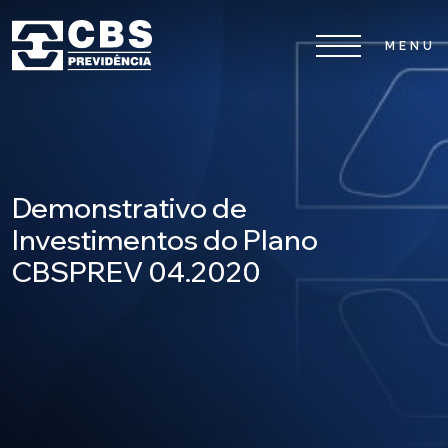
Home
CBS
Demonstrativo de
Planos
Investimentos do Plano
CBSPREV 04.2020
Investimentos
Serviços
0800 026 81 81
8
17
De segunda a sexta-feira, das
h às
h