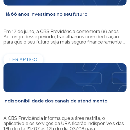
Há 66 anos investimos no seu futuro
Em 17 de julho, a CBS Previdência comemora 66 anos.
Ao longo desse período, trabalhamos com dedicação
para que o seu futuro seja mais seguro financeiramente e
cheio de possibilidades. Ao celebrar mais um aniversário,
reforçamos o nosso compromisso de gerir com
eficiência e transparência os recursos dos nossos mais
LER ARTIGO
de 39 mil participantes. Temos […]
Indisponibilidade dos canais de atendimento
A CBS Previdência informa que a área restrita, o
aplicativo e os serviços da URA ficarão indisponíveis das
18h do dia 21/07 às 12h do dia 03/08 para