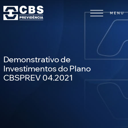
Home
CBS
Demonstrativo de
Planos
Investimentos do Plano
CBSPREV 04.2021
Investimentos
Serviços
0800 026 81 81
8
17
De segunda a sexta-feira, das
h às
h