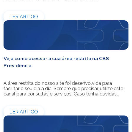
modernização do sistema. Os atendimentos pessoais,
telefônicos e por e-mail também ficarão indisponíveis
entre os dias 22/07 e 31/07. Reforçamos que as
LER ARTIGO
simulações e contratações de empréstimos […]
Veja como acessar a sua área restrita na CBS
Previdência
A área restrita do nosso site foi desenvolvida para
facilitar o seu dia a dia. Sempre que precisar, utilize este
canal para consultas e serviços. Caso tenha dúvidas
sobre como fazer o login ou criar/alterar a sua senha de
acesso, confira o passo a passo.
LER ARTIGO