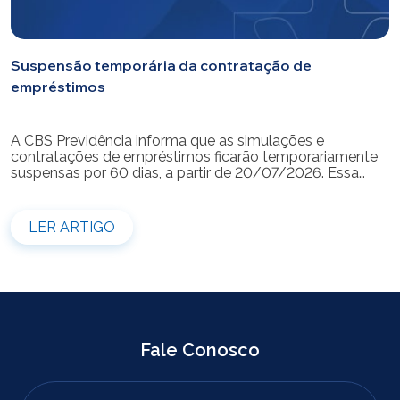
Suspensão temporária da contratação de
empréstimos
A CBS Previdência informa que as simulações e
contratações de empréstimos ficarão temporariamente
suspensas por 60 dias, a partir de 20/07/2026. Essa
medida é necessária para a realização da modernização
do sistema. Durante esse período, não será possível
realizar novas simulações ou contratar empréstimos
LER ARTIGO
pelos canais disponibilizados pela CBS Previdência.
Recomendamos que os participantes que […]
Fale Conosco