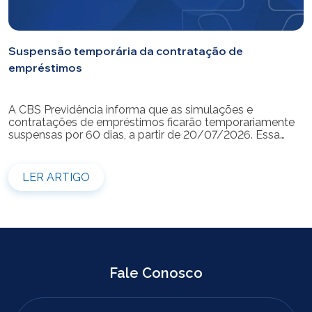
Suspensão temporária da contratação de
empréstimos
A CBS Previdência informa que as simulações e
contratações de empréstimos ficarão temporariamente
suspensas por 60 dias, a partir de 20/07/2026. Essa
medida é necessária para a realização da modernização
do sistema. Durante esse período, não será possível
realizar novas simulações ou contratar empréstimos
LER ARTIGO
pelos canais disponibilizados pela CBS Previdência.
Recomendamos que os participantes que […]
Fale Conosco