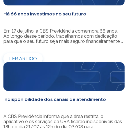
Há 66 anos investimos no seu futuro
Em 17 de julho, a CBS Previdência comemora 66 anos.
Ao longo desse período, trabalhamos com dedicação
para que o seu futuro seja mais seguro financeiramente e
cheio de possibilidades. Ao celebrar mais um aniversário,
reforçamos o nosso compromisso de gerir com
eficiência e transparência os recursos dos nossos mais
LER ARTIGO
de 39 mil participantes. Temos […]
Indisponibilidade dos canais de atendimento
A CBS Previdência informa que a área restrita, o
aplicativo e os serviços da URA ficarão indisponíveis das
18h do dia 21/07 às 12h do dia 03/08 para