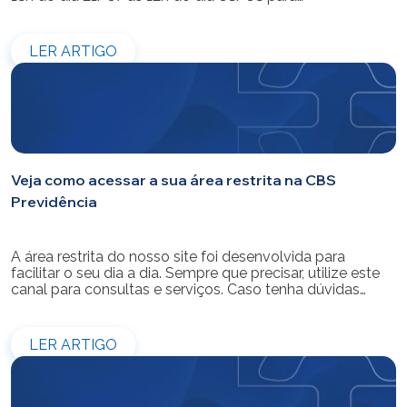
modernização do sistema. Os atendimentos pessoais,
telefônicos e por e-mail também ficarão indisponíveis
entre os dias 22/07 e 31/07. Reforçamos que as
LER ARTIGO
simulações e contratações de empréstimos […]
Veja como acessar a sua área restrita na CBS
Previdência
A área restrita do nosso site foi desenvolvida para
facilitar o seu dia a dia. Sempre que precisar, utilize este
canal para consultas e serviços. Caso tenha dúvidas
sobre como fazer o login ou criar/alterar a sua senha de
acesso, confira o passo a passo.
LER ARTIGO