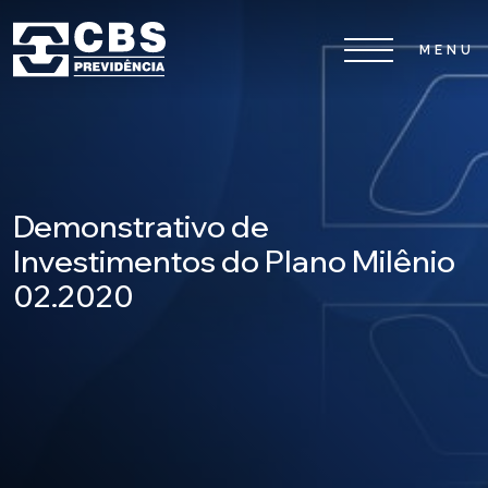
Home
CBS
Demonstrativo de
Planos
Investimentos do Plano Milênio
02.2020
Investimentos
Serviços
0800 026 81 81
8
17
De segunda a sexta-feira, das
h às
h