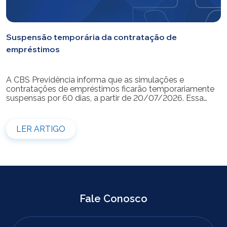
Suspensão temporária da contratação de
empréstimos
A CBS Previdência informa que as simulações e
contratações de empréstimos ficarão temporariamente
suspensas por 60 dias, a partir de 20/07/2026. Essa
medida é necessária para a realização da modernização
do sistema. Durante esse período, não será possível
realizar novas simulações ou contratar empréstimos
LER ARTIGO
pelos canais disponibilizados pela CBS Previdência.
Recomendamos que os participantes que […]
Fale Conosco