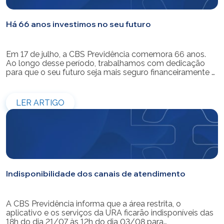
Há 66 anos investimos no seu futuro
Em 17 de julho, a CBS Previdência comemora 66 anos.
Ao longo desse período, trabalhamos com dedicação
para que o seu futuro seja mais seguro financeiramente e
cheio de possibilidades. Ao celebrar mais um aniversário,
reforçamos o nosso compromisso de gerir com
eficiência e transparência os recursos dos nossos mais
LER ARTIGO
de 39 mil participantes. Temos […]
Indisponibilidade dos canais de atendimento
A CBS Previdência informa que a área restrita, o
aplicativo e os serviços da URA ficarão indisponíveis das
18h do dia 21/07 às 12h do dia 03/08 para