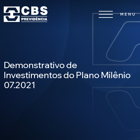
Home
CBS
Demonstrativo de
Planos
Investimentos do Plano Milênio
07.2021
Investimentos
Serviços
0800 026 81 81
8
17
De segunda a sexta-feira, das
h às
h