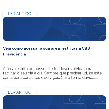
modernização do sistema. Os atendimentos pessoais,
telefônicos e por e-mail também ficarão indisponíveis
entre os dias 22/07 e 31/07. Reforçamos que as
LER ARTIGO
simulações e contratações de empréstimos […]
Veja como acessar a sua área restrita na CBS
Previdência
A área restrita do nosso site foi desenvolvida para
facilitar o seu dia a dia. Sempre que precisar, utilize este
canal para consultas e serviços. Caso tenha dúvidas
sobre como fazer o login ou criar/alterar a sua senha de
acesso, confira o passo a passo.
LER ARTIGO