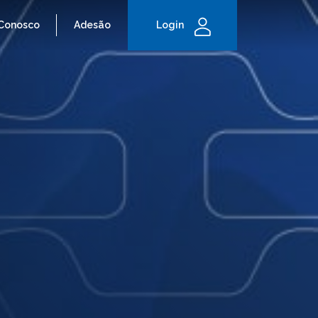
 Conosco
Adesão
Login