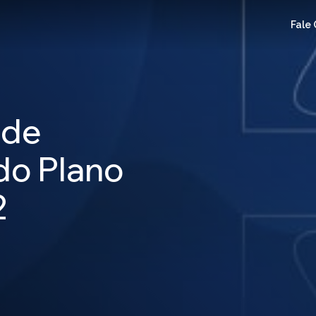
Fale
 de
do Plano
2