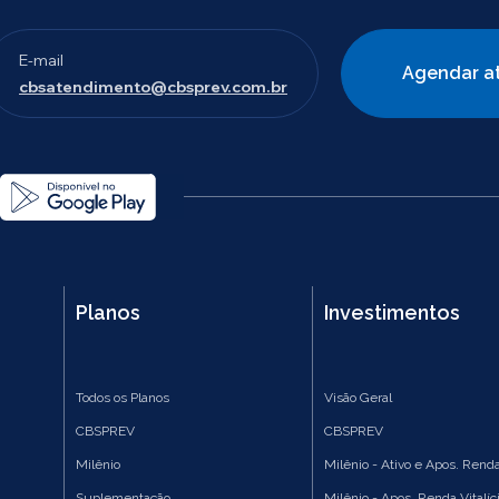
E-mail
Agendar a
cbsatendimento@cbsprev.com.br
Planos
Investimentos
Todos os Planos
Visão Geral
CBSPREV
CBSPREV
Milênio
Milênio - Ativo e Apos. Renda
Suplementação
Milênio - Apos. Renda Vitalíc