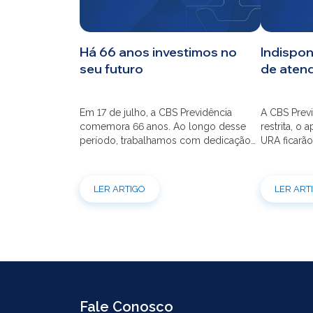
CBS
Há 66 anos investimos no
Indispon
seu futuro
de aten
Planos
Em 17 de julho, a CBS Previdência
A CBS Previ
Investimentos
comemora 66 anos. Ao longo desse
restrita, o 
período, trabalhamos com dedicação
URA ficarão
para que o seu futuro seja mais seguro
dia 21/07 à
Serviços
financeiramente e cheio de
modernizaç
possibilidades. Ao celebrar mais um
atendimento
LER ARTIGO
LER ART
aniversário, reforçamos o nosso
por e-mail
compromisso de gerir com eficiência e
indisponíve
transparência os recursos dos nossos
31/07. Ref
mais de 39 mil participantes. Temos […]
e contrataç
Fale Conosco