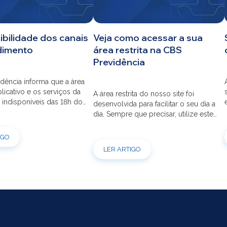
ibilidade dos canais
Veja como acessar a sua
dimento
área restrita na CBS
Previdência
dência informa que a área
aplicativo e os serviços da
A área restrita do nosso site foi
 indisponíveis das 18h do
desenvolvida para facilitar o seu dia a
s 12h do dia 03/08 para
dia. Sempre que precisar, utilize este
ão do sistema. Os
canal para consultas e serviços. Caso
s pessoais, telefônicos e
tenha dúvidas sobre como fazer o
IGO
 também ficarão
login ou criar/alterar a sua senha de
LER ARTIGO
is entre os dias 22/07 e
acesso, confira o passo a passo.
orçamos que as simulações
ões de empréstimos […]