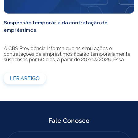
Suspensão temporária da contratação de
empréstimos
A CBS Previdência informa que as simulações e
contratações de empréstimos ficarão temporariamente
suspensas por 60 dias, a partir de 20/07/2026. Essa
medida é necessária para a realização da modernização
do sistema. Durante esse período, não será possível
realizar novas simulações ou contratar empréstimos
LER ARTIGO
pelos canais disponibilizados pela CBS Previdência.
Recomendamos que os participantes que […]
Fale Conosco