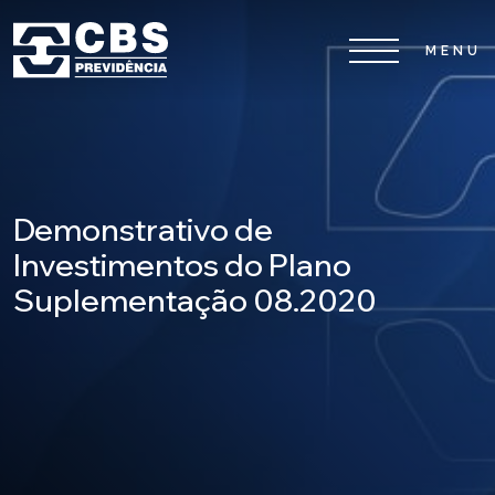
Home
CBS
Demonstrativo de
Planos
Investimentos do Plano
Suplementação 08.2020
Investimentos
Serviços
0800 026 81 81
8
17
De segunda a sexta-feira, das
h às
h