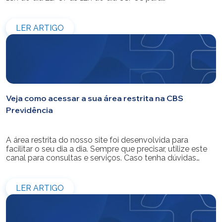
modernização do sistema. Os atendimentos pessoais,
telefônicos e por e-mail também ficarão indisponíveis
entre os dias 22/07 e 31/07. Reforçamos que as
LER ARTIGO
simulações e contratações de empréstimos […]
Veja como acessar a sua área restrita na CBS
Previdência
A área restrita do nosso site foi desenvolvida para
facilitar o seu dia a dia. Sempre que precisar, utilize este
canal para consultas e serviços. Caso tenha dúvidas
sobre como fazer o login ou criar/alterar a sua senha de
acesso, confira o passo a passo.
LER ARTIGO