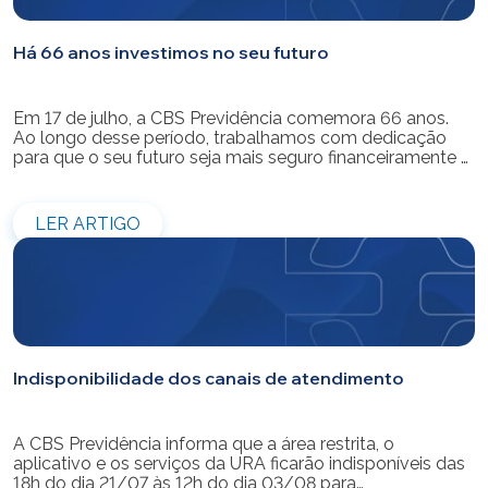
Há 66 anos investimos no seu futuro
Em 17 de julho, a CBS Previdência comemora 66 anos.
Ao longo desse período, trabalhamos com dedicação
para que o seu futuro seja mais seguro financeiramente e
cheio de possibilidades. Ao celebrar mais um aniversário,
reforçamos o nosso compromisso de gerir com
eficiência e transparência os recursos dos nossos mais
LER ARTIGO
de 39 mil participantes. Temos […]
Indisponibilidade dos canais de atendimento
A CBS Previdência informa que a área restrita, o
aplicativo e os serviços da URA ficarão indisponíveis das
18h do dia 21/07 às 12h do dia 03/08 para