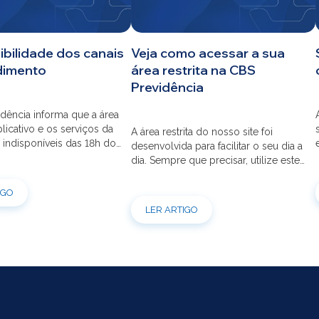
ibilidade dos canais
Veja como acessar a sua
dimento
área restrita na CBS
Previdência
dência informa que a área
aplicativo e os serviços da
A área restrita do nosso site foi
 indisponíveis das 18h do
desenvolvida para facilitar o seu dia a
s 12h do dia 03/08 para
dia. Sempre que precisar, utilize este
ão do sistema. Os
canal para consultas e serviços. Caso
s pessoais, telefônicos e
tenha dúvidas sobre como fazer o
IGO
 também ficarão
login ou criar/alterar a sua senha de
LER ARTIGO
is entre os dias 22/07 e
acesso, confira o passo a passo.
orçamos que as simulações
ões de empréstimos […]