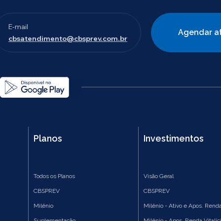
E-mail
Agendar a
cbsatendimento@cbsprev.com.br
Planos
Investimentos
Todos os Planos
Visão Geral
CBSPREV
CBSPREV
Milênio
Milênio - Ativo e Apos. Renda
Suplementação
Milênio - Apos. Renda Vitalíc