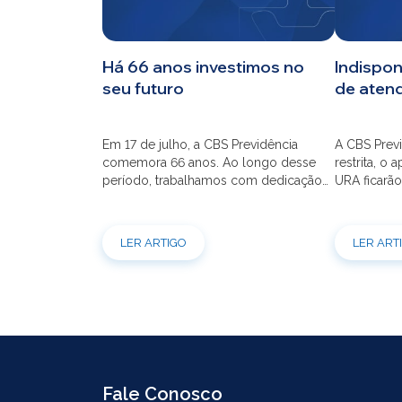
CBS
Há 66 anos investimos no
Indispon
seu futuro
de aten
Planos
Em 17 de julho, a CBS Previdência
A CBS Previ
Investimentos
comemora 66 anos. Ao longo desse
restrita, o 
período, trabalhamos com dedicação
URA ficarão
para que o seu futuro seja mais seguro
dia 21/07 à
Serviços
financeiramente e cheio de
modernizaç
possibilidades. Ao celebrar mais um
atendimento
LER ARTIGO
LER ART
aniversário, reforçamos o nosso
por e-mail
compromisso de gerir com eficiência e
indisponíve
transparência os recursos dos nossos
31/07. Ref
mais de 39 mil participantes. Temos […]
e contrataç
Fale Conosco