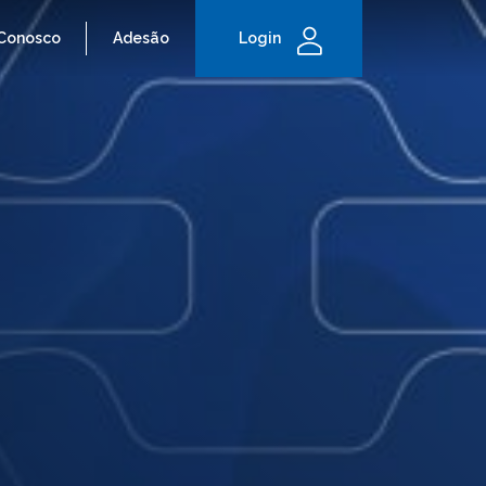
 Conosco
Adesão
Login