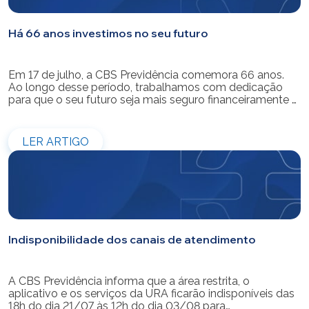
Há 66 anos investimos no seu futuro
Em 17 de julho, a CBS Previdência comemora 66 anos.
Ao longo desse período, trabalhamos com dedicação
para que o seu futuro seja mais seguro financeiramente e
cheio de possibilidades. Ao celebrar mais um aniversário,
reforçamos o nosso compromisso de gerir com
eficiência e transparência os recursos dos nossos mais
LER ARTIGO
de 39 mil participantes. Temos […]
Indisponibilidade dos canais de atendimento
A CBS Previdência informa que a área restrita, o
aplicativo e os serviços da URA ficarão indisponíveis das
18h do dia 21/07 às 12h do dia 03/08 para