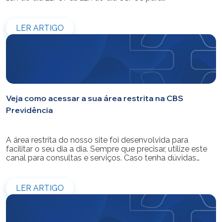
modernização do sistema. Os atendimentos pessoais,
telefônicos e por e-mail também ficarão indisponíveis
entre os dias 22/07 e 31/07. Reforçamos que as
LER ARTIGO
simulações e contratações de empréstimos […]
Veja como acessar a sua área restrita na CBS
Previdência
A área restrita do nosso site foi desenvolvida para
facilitar o seu dia a dia. Sempre que precisar, utilize este
canal para consultas e serviços. Caso tenha dúvidas
sobre como fazer o login ou criar/alterar a sua senha de
acesso, confira o passo a passo.
LER ARTIGO