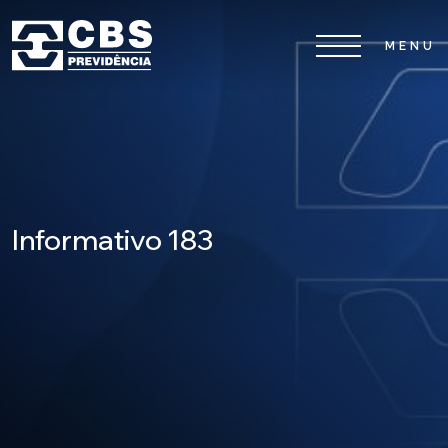
Home
CBS
Planos
Informativo 183
Investimentos
Serviços
0800 026 81 81
8
17
De segunda a sexta-feira, das
h às
h