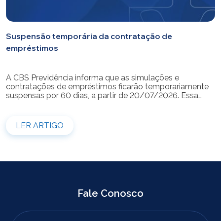
Suspensão temporária da contratação de
empréstimos
A CBS Previdência informa que as simulações e
contratações de empréstimos ficarão temporariamente
suspensas por 60 dias, a partir de 20/07/2026. Essa
medida é necessária para a realização da modernização
do sistema. Durante esse período, não será possível
realizar novas simulações ou contratar empréstimos
LER ARTIGO
pelos canais disponibilizados pela CBS Previdência.
Recomendamos que os participantes que […]
Fale Conosco