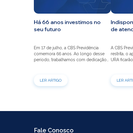
CBS
Há 66 anos investimos no
Indispon
seu futuro
de aten
Planos
Em 17 de julho, a CBS Previdência
A CBS Previ
Investimentos
comemora 66 anos. Ao longo desse
restrita, o 
período, trabalhamos com dedicação
URA ficarão
para que o seu futuro seja mais seguro
dia 21/07 à
Serviços
financeiramente e cheio de
modernizaç
possibilidades. Ao celebrar mais um
atendimento
LER ARTIGO
LER ART
aniversário, reforçamos o nosso
por e-mail
compromisso de gerir com eficiência e
indisponíve
transparência os recursos dos nossos
31/07. Ref
mais de 39 mil participantes. Temos […]
e contrataç
Fale Conosco