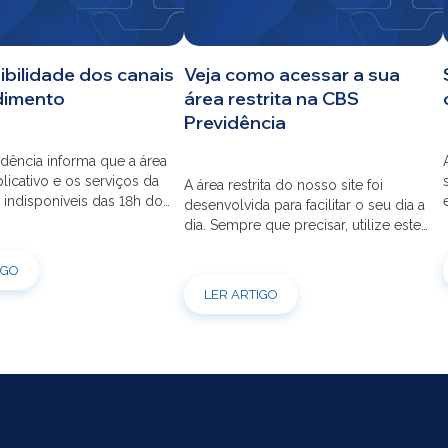
ibilidade dos canais
Veja como acessar a sua
dimento
área restrita na CBS
Previdência
dência informa que a área
aplicativo e os serviços da
A área restrita do nosso site foi
 indisponíveis das 18h do
desenvolvida para facilitar o seu dia a
s 12h do dia 03/08 para
dia. Sempre que precisar, utilize este
ão do sistema. Os
canal para consultas e serviços. Caso
s pessoais, telefônicos e
tenha dúvidas sobre como fazer o
IGO
 também ficarão
login ou criar/alterar a sua senha de
LER ARTIGO
is entre os dias 22/07 e
acesso, confira o passo a passo.
orçamos que as simulações
ões de empréstimos […]