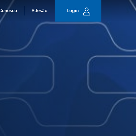
 Conosco
Adesão
Login