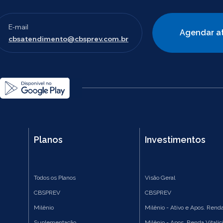
E-mail
Agendar a
cbsatendimento@cbsprev.com.br
Planos
Investimentos
Todos os Planos
Visão Geral
CBSPREV
CBSPREV
Milênio
Milênio - Ativo e Apos. Renda
Suplementação
Milênio - Apos. Renda Vitalíc