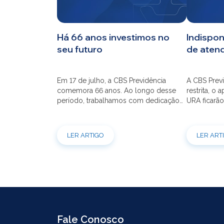
CBS
Há 66 anos investimos no
Indispon
seu futuro
de aten
Planos
Em 17 de julho, a CBS Previdência
A CBS Previ
Investimentos
comemora 66 anos. Ao longo desse
restrita, o 
período, trabalhamos com dedicação
URA ficarão
para que o seu futuro seja mais seguro
dia 21/07 à
Serviços
financeiramente e cheio de
modernizaç
possibilidades. Ao celebrar mais um
atendimento
LER ARTIGO
LER ART
aniversário, reforçamos o nosso
por e-mail
compromisso de gerir com eficiência e
indisponíve
transparência os recursos dos nossos
31/07. Ref
mais de 39 mil participantes. Temos […]
e contrataç
Fale Conosco