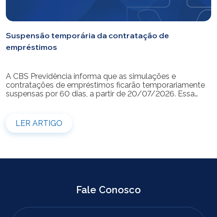
Suspensão temporária da contratação de
empréstimos
A CBS Previdência informa que as simulações e
contratações de empréstimos ficarão temporariamente
suspensas por 60 dias, a partir de 20/07/2026. Essa
medida é necessária para a realização da modernização
do sistema. Durante esse período, não será possível
realizar novas simulações ou contratar empréstimos
LER ARTIGO
pelos canais disponibilizados pela CBS Previdência.
Recomendamos que os participantes que […]
Fale Conosco