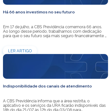
Há 66 anos investimos no seu futuro
Em 17 de julho, a CBS Previdência comemora 66 anos.
Ao longo desse período, trabalhamos com dedicação
para que o seu futuro seja mais seguro financeiramente e
cheio de possibilidades. Ao celebrar mais um aniversário,
reforçamos o nosso compromisso de gerir com
eficiência e transparência os recursos dos nossos mais
LER ARTIGO
de 39 mil participantes. Temos […]
Indisponibilidade dos canais de atendimento
A CBS Previdência informa que a área restrita, o
aplicativo e os serviços da URA ficarão indisponíveis das
18h do dia 21/07 às 12h do dia 03/08 para