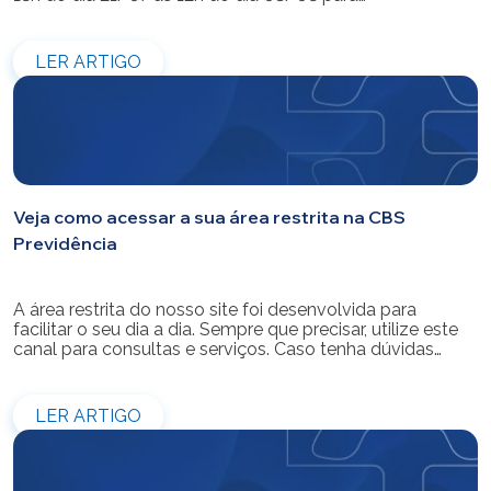
modernização do sistema. Os atendimentos pessoais,
telefônicos e por e-mail também ficarão indisponíveis
entre os dias 22/07 e 31/07. Reforçamos que as
LER ARTIGO
simulações e contratações de empréstimos […]
Veja como acessar a sua área restrita na CBS
Previdência
A área restrita do nosso site foi desenvolvida para
facilitar o seu dia a dia. Sempre que precisar, utilize este
canal para consultas e serviços. Caso tenha dúvidas
sobre como fazer o login ou criar/alterar a sua senha de
acesso, confira o passo a passo.
LER ARTIGO