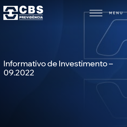
Home
CBS
Informativo de Investimento –
Planos
09.2022
Investimentos
Serviços
0800 026 81 81
8
17
De segunda a sexta-feira, das
h às
h