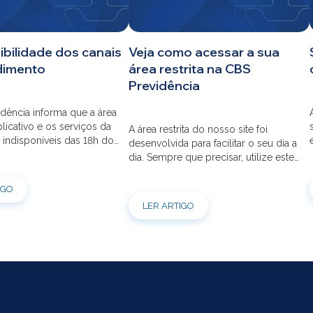
ibilidade dos canais
Veja como acessar a sua
dimento
área restrita na CBS
Previdência
dência informa que a área
aplicativo e os serviços da
A área restrita do nosso site foi
 indisponíveis das 18h do
desenvolvida para facilitar o seu dia a
s 12h do dia 03/08 para
dia. Sempre que precisar, utilize este
ão do sistema. Os
canal para consultas e serviços. Caso
s pessoais, telefônicos e
tenha dúvidas sobre como fazer o
IGO
 também ficarão
login ou criar/alterar a sua senha de
LER ARTIGO
is entre os dias 22/07 e
acesso, confira o passo a passo.
orçamos que as simulações
ões de empréstimos […]