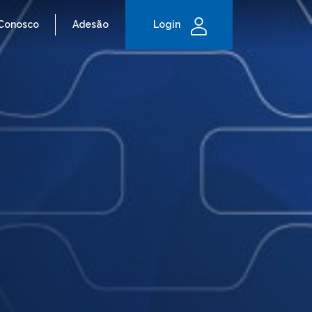
 Conosco
Adesão
Login