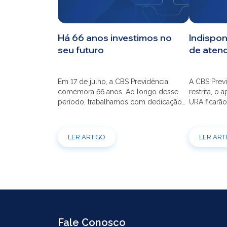
CBS
Há 66 anos investimos no
Indispon
seu futuro
de aten
Planos
Em 17 de julho, a CBS Previdência
A CBS Previ
Investimentos
comemora 66 anos. Ao longo desse
restrita, o 
período, trabalhamos com dedicação
URA ficarão
para que o seu futuro seja mais seguro
dia 21/07 à
Serviços
financeiramente e cheio de
modernizaç
possibilidades. Ao celebrar mais um
atendimento
LER ARTIGO
LER ART
aniversário, reforçamos o nosso
por e-mail
compromisso de gerir com eficiência e
indisponíve
transparência os recursos dos nossos
31/07. Ref
mais de 39 mil participantes. Temos […]
e contrataç
Fale Conosco