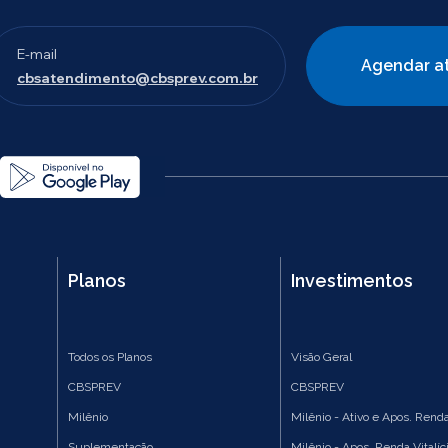
E-mail
Agendar a
cbsatendimento@cbsprev.com.br
Planos
Investimentos
Todos os Planos
Visão Geral
CBSPREV
CBSPREV
Milênio
Milênio - Ativo e Apos. Renda
Suplementação
Milênio - Apos. Renda Vitalíc