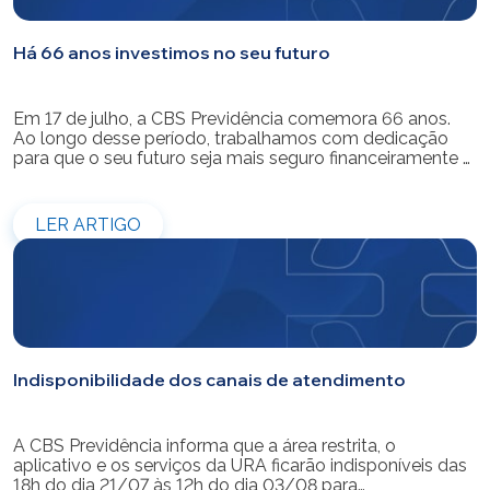
Há 66 anos investimos no seu futuro
Em 17 de julho, a CBS Previdência comemora 66 anos.
Ao longo desse período, trabalhamos com dedicação
para que o seu futuro seja mais seguro financeiramente e
cheio de possibilidades. Ao celebrar mais um aniversário,
reforçamos o nosso compromisso de gerir com
eficiência e transparência os recursos dos nossos mais
LER ARTIGO
de 39 mil participantes. Temos […]
Indisponibilidade dos canais de atendimento
A CBS Previdência informa que a área restrita, o
aplicativo e os serviços da URA ficarão indisponíveis das
18h do dia 21/07 às 12h do dia 03/08 para