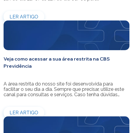
modernização do sistema. Os atendimentos pessoais,
telefônicos e por e-mail também ficarão indisponíveis
entre os dias 22/07 e 31/07. Reforçamos que as
LER ARTIGO
simulações e contratações de empréstimos […]
Veja como acessar a sua área restrita na CBS
Previdência
A área restrita do nosso site foi desenvolvida para
facilitar o seu dia a dia. Sempre que precisar, utilize este
canal para consultas e serviços. Caso tenha dúvidas
sobre como fazer o login ou criar/alterar a sua senha de
acesso, confira o passo a passo.
LER ARTIGO