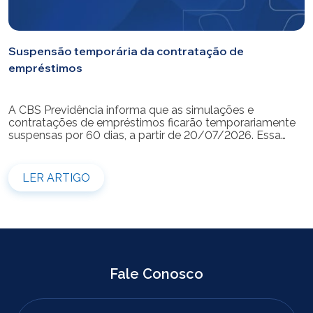
Suspensão temporária da contratação de
empréstimos
A CBS Previdência informa que as simulações e
contratações de empréstimos ficarão temporariamente
suspensas por 60 dias, a partir de 20/07/2026. Essa
medida é necessária para a realização da modernização
do sistema. Durante esse período, não será possível
realizar novas simulações ou contratar empréstimos
LER ARTIGO
pelos canais disponibilizados pela CBS Previdência.
Recomendamos que os participantes que […]
Fale Conosco