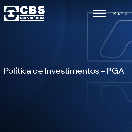
Home
CBS
Planos
Política de Investimentos – PGA
Investimentos
Serviços
0800 026 81 81
8
17
De segunda a sexta-feira, das
h às
h