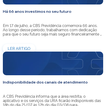
Há 66 anos investimos no seu futuro
Em 17 de julho, a CBS Previdência comemora 66 anos.
Ao longo desse período, trabalhamos com dedicação
para que o seu futuro seja mais seguro financeiramente e
cheio de possibilidades. Ao celebrar mais um aniversário,
reforçamos o nosso compromisso de gerir com
eficiência e transparência os recursos dos nossos mais
LER ARTIGO
de 39 mil participantes. Temos […]
Indisponibilidade dos canais de atendimento
A CBS Previdência informa que a área restrita, o
aplicativo e os serviços da URA ficarão indisponíveis das
18h do dia 21/07 às 12h do dia 03/08 para