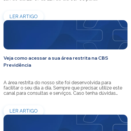
modernização do sistema. Os atendimentos pessoais,
telefônicos e por e-mail também ficarão indisponíveis
entre os dias 22/07 e 31/07. Reforçamos que as
LER ARTIGO
simulações e contratações de empréstimos […]
Veja como acessar a sua área restrita na CBS
Previdência
A área restrita do nosso site foi desenvolvida para
facilitar o seu dia a dia. Sempre que precisar, utilize este
canal para consultas e serviços. Caso tenha dúvidas
sobre como fazer o login ou criar/alterar a sua senha de
acesso, confira o passo a passo.
LER ARTIGO