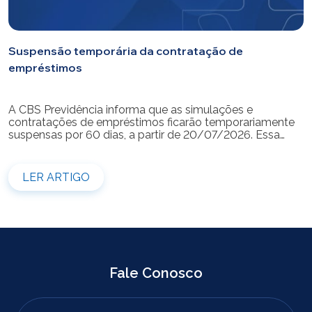
Suspensão temporária da contratação de
empréstimos
A CBS Previdência informa que as simulações e
contratações de empréstimos ficarão temporariamente
suspensas por 60 dias, a partir de 20/07/2026. Essa
medida é necessária para a realização da modernização
do sistema. Durante esse período, não será possível
realizar novas simulações ou contratar empréstimos
LER ARTIGO
pelos canais disponibilizados pela CBS Previdência.
Recomendamos que os participantes que […]
Fale Conosco