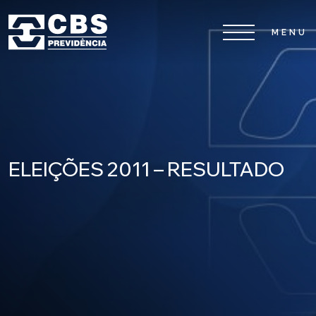
Home
CBS
Planos
ELEIÇÕES 2011 – RESULTADO
Investimentos
Serviços
0800 026 81 81
8
17
De segunda a sexta-feira, das
h às
h