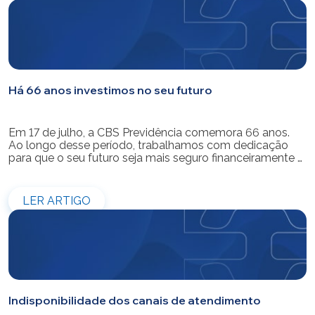
Há 66 anos investimos no seu futuro
Em 17 de julho, a CBS Previdência comemora 66 anos.
Ao longo desse período, trabalhamos com dedicação
para que o seu futuro seja mais seguro financeiramente e
cheio de possibilidades. Ao celebrar mais um aniversário,
reforçamos o nosso compromisso de gerir com
eficiência e transparência os recursos dos nossos mais
LER ARTIGO
de 39 mil participantes. Temos […]
Indisponibilidade dos canais de atendimento