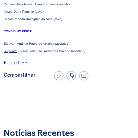
Carmen Silvia Amorim Campos Lima (assistida)
Álvaro Dutra Ponchio (ativo)
Carlos Roberto Rodrigues da Silva (ativo)
CONSELHO FISCAL
Efetivo
– Antônio Pedro de Almeida (assistido)
Suplente
– Paulo Valentim Guimarães Macedo (assistido)
Fonte:CBS
Compartilhar
Notícias Recentes