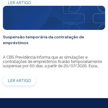
LER ARTIGO
Suspensão temporária da contratação de
empréstimos
A CBS Previdência informa que as simulações e
contratações de empréstimos ficarão temporariamente
suspensas por 60 dias, a partir de 20/07/2026. Essa
medida é necessária para a realização da modernização
do sistema. Durante esse período, não será possível
realizar novas simulações ou contratar empréstimos
LER ARTIGO
pelos canais disponibilizados pela CBS Previdência.
Recomendamos que os participantes que […]