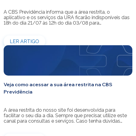
A CBS Previdência informa que a área restrita, o
aplicativo e os serviços da URA ficarão indisponíveis das
18h do dia 21/07 às 12h do dia 03/08 para
modernização do sistema. Os atendimentos pessoais,
telefônicos e por e-mail também ficarão indisponíveis
entre os dias 22/07 e 31/07. Reforçamos que as
LER ARTIGO
simulações e contratações de empréstimos […]
Veja como acessar a sua área restrita na CBS
Previdência
A área restrita do nosso site foi desenvolvida para
facilitar o seu dia a dia. Sempre que precisar, utilize este
canal para consultas e serviços. Caso tenha dúvidas
sobre como fazer o login ou criar/alterar a sua senha de
acesso, confira o passo a passo.