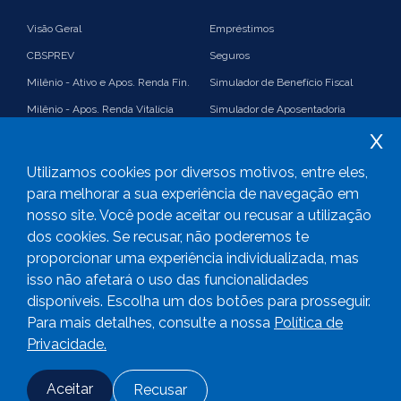
Visão Geral
Empréstimos
CBSPREV
Seguros
Milênio - Ativo e Apos. Renda Fin.
Simulador de Benefício Fiscal
Milênio - Apos. Renda Vitalícia
Simulador de Aposentadoria
x
Suplementação
Simulador de Renda Financeira
Imposto de Renda e Benefício
Plano 35%
Utilizamos cookies por diversos motivos, entre eles,
Fiscal
PGA
para melhorar a sua experiência de navegação em
nosso site. Você pode aceitar ou recusar a utilização
Consolidado
Links úteis
dos cookies. Se recusar, não poderemos te
proporcionar uma experiência individualizada, mas
isso não afetará o uso das funcionalidades
disponíveis. Escolha um dos botões para prosseguir.
2023
CBS Previdência -
Todos os direitos reservados
Para mais detalhes, consulte a nossa
Política de
Privacidade.
Aceitar
Recusar