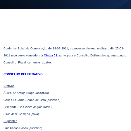
E-mail
cbsatendimento@cbsprev.com.br
Agendar atendimento
Conforme Edital de Convocação de 18-02-2011, o processo eleitoral realizado dia 25-03-
2011 teve como vencedora a
Chapa 01,
tanto para o Conselho Deliberativo quanto para o
Conselho Fiscal, conforme abaixo:
CONSELHO DELIBERATIVO
Efetivos
Áureo de Araujo Braga (assistido)
Carlos Eduardo Senna de Brito (assistido)
Fernando Elias Vieira Jogaib (ativo)
Silvio José Campos (ativo)
Suplentes
Luiz Carlos Rosas (assistido)