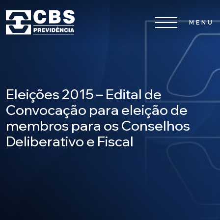
Home
CBS
Eleições 2015 – Edital de
Convocação para eleição de
Planos
membros para os Conselhos
Investimentos
Deliberativo e Fiscal
Serviços
0800 026 81 81
8
17
De segunda a sexta-feira, das
h às
h