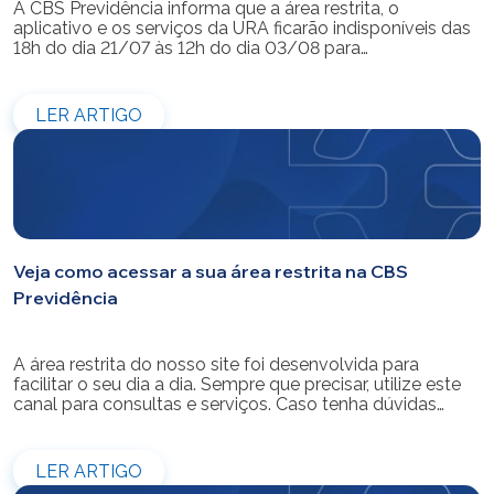
A CBS Previdência informa que a área restrita, o
aplicativo e os serviços da URA ficarão indisponíveis das
18h do dia 21/07 às 12h do dia 03/08 para
modernização do sistema. Os atendimentos pessoais,
telefônicos e por e-mail também ficarão indisponíveis
entre os dias 22/07 e 31/07. Reforçamos que as
LER ARTIGO
simulações e contratações de empréstimos […]
Veja como acessar a sua área restrita na CBS
Previdência
A área restrita do nosso site foi desenvolvida para
facilitar o seu dia a dia. Sempre que precisar, utilize este
canal para consultas e serviços. Caso tenha dúvidas
sobre como fazer o login ou criar/alterar a sua senha de
acesso, confira o passo a passo.
LER ARTIGO