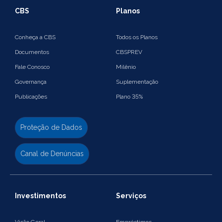
CBS
Planos
Conheça a CBS
Todos os Planos
Documentos
CBSPREV
Fale Conosco
Milênio
Governança
Suplementação
Publicações
Plano 35%
Proteção de Dados
Canal de Denúncias
Investimentos
Serviços
Visão Geral
Empréstimos