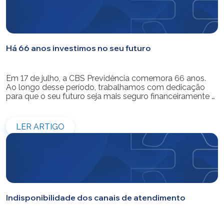
Há 66 anos investimos no seu futuro
Em 17 de julho, a CBS Previdência comemora 66 anos.
Ao longo desse período, trabalhamos com dedicação
para que o seu futuro seja mais seguro financeiramente e
cheio de possibilidades. Ao celebrar mais um aniversário,
reforçamos o nosso compromisso de gerir com
eficiência e transparência os recursos dos nossos mais
LER ARTIGO
de 39 mil participantes. Temos […]
Indisponibilidade dos canais de atendimento