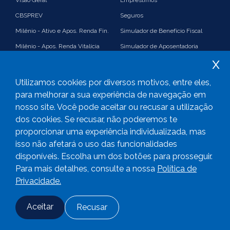
CBSPREV
Seguros
Milênio - Ativo e Apos. Renda Fin.
Simulador de Benefício Fiscal
Milênio - Apos. Renda Vitalícia
Simulador de Aposentadoria
x
Suplementação
Simulador de Renda Financeira
Imposto de Renda e Benefício
Plano 35%
Utilizamos cookies por diversos motivos, entre eles,
Fiscal
PGA
para melhorar a sua experiência de navegação em
nosso site. Você pode aceitar ou recusar a utilização
Consolidado
Links úteis
dos cookies. Se recusar, não poderemos te
proporcionar uma experiência individualizada, mas
isso não afetará o uso das funcionalidades
disponíveis. Escolha um dos botões para prosseguir.
2023
CBS Previdência -
Todos os direitos reservados
Para mais detalhes, consulte a nossa
Política de
Privacidade.
Aceitar
Recusar
Fale conosco
Adesão
Login
Desenvolvido com
por CRT