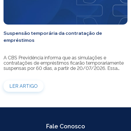
Suspensão temporária da contratação de
empréstimos
A CBS Previdência informa que as simulações e
contratações de empréstimos ficarão temporariamente
suspensas por 60 dias, a partir de 20/07/2026. Essa
medida é necessária para a realização da modernização
do sistema. Durante esse período, não será possível
realizar novas simulações ou contratar empréstimos
LER ARTIGO
pelos canais disponibilizados pela CBS Previdência.
Recomendamos que os participantes que […]
Fale Conosco