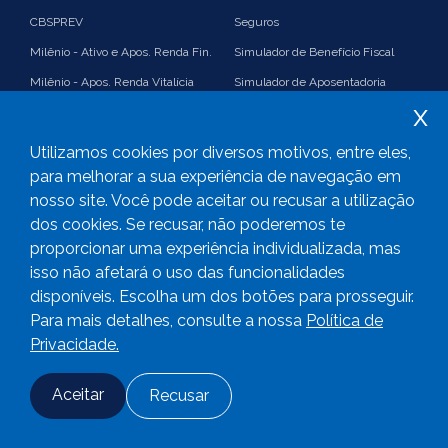
CBSPREV
Seguros
Milênio - Ativo e Apos. Renda Fin.
Simulador de Benefício Fiscal
Milênio - Apos. Renda Vitalícia
Simulador de Aposentadoria
x
Suplementação
Simulador de Renda Financeira
Imposto de Renda e Benefício
Plano 35%
Utilizamos cookies por diversos motivos, entre eles,
Fiscal
PGA
para melhorar a sua experiência de navegação em
nosso site. Você pode aceitar ou recusar a utilização
Consolidado
Links úteis
dos cookies. Se recusar, não poderemos te
proporcionar uma experiência individualizada, mas
isso não afetará o uso das funcionalidades
disponíveis. Escolha um dos botões para prosseguir.
2023
CBS Previdência -
Todos os direitos reservados
Para mais detalhes, consulte a nossa
Política de
Privacidade.
Aceitar
Recusar
Fale conosco
Adesão
Login
Desenvolvido com
por CRT