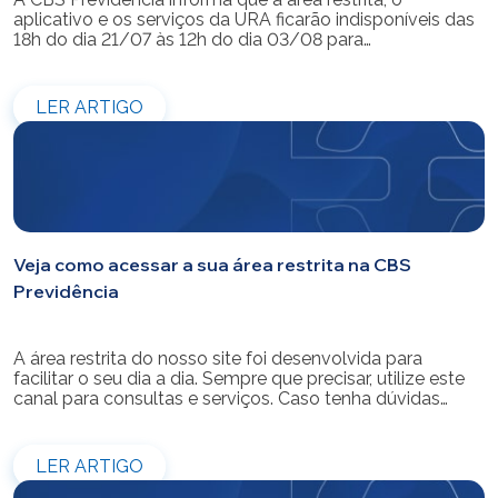
aplicativo e os serviços da URA ficarão indisponíveis das
18h do dia 21/07 às 12h do dia 03/08 para
modernização do sistema. Os atendimentos pessoais,
telefônicos e por e-mail também ficarão indisponíveis
entre os dias 22/07 e 31/07. Reforçamos que as
LER ARTIGO
simulações e contratações de empréstimos […]
Veja como acessar a sua área restrita na CBS
Previdência
A área restrita do nosso site foi desenvolvida para
facilitar o seu dia a dia. Sempre que precisar, utilize este
canal para consultas e serviços. Caso tenha dúvidas
sobre como fazer o login ou criar/alterar a sua senha de
acesso, confira o passo a passo.
LER ARTIGO