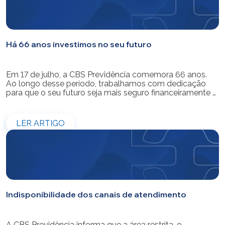
Há 66 anos investimos no seu futuro
Em 17 de julho, a CBS Previdência comemora 66 anos.
Ao longo desse período, trabalhamos com dedicação
para que o seu futuro seja mais seguro financeiramente e
cheio de possibilidades. Ao celebrar mais um aniversário,
reforçamos o nosso compromisso de gerir com
eficiência e transparência os recursos dos nossos mais
LER ARTIGO
de 39 mil participantes. Temos […]
Indisponibilidade dos canais de atendimento
A CBS Previdência informa que a área restrita, o