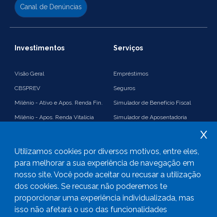
Canal de Denúncias
Investimentos
Serviços
Visão Geral
Empréstimos
CBSPREV
Seguros
Milênio - Ativo e Apos. Renda Fin.
Simulador de Benefício Fiscal
Milênio - Apos. Renda Vitalícia
Simulador de Aposentadoria
x
Suplementação
Simulador de Renda Financeira
Imposto de Renda e Benefício
Plano 35%
Utilizamos cookies por diversos motivos, entre eles,
Fiscal
PGA
para melhorar a sua experiência de navegação em
nosso site. Você pode aceitar ou recusar a utilização
Consolidado
Links úteis
dos cookies. Se recusar, não poderemos te
proporcionar uma experiência individualizada, mas
isso não afetará o uso das funcionalidades