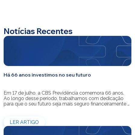
Notícias Recentes
Há 66 anos investimos no seu futuro
Em 17 de julho, a CBS Previdência comemora 66 anos.
Ao longo desse período, trabalhamos com dedicação
para que o seu futuro seja mais seguro financeiramente e
cheio de possibilidades. Ao celebrar mais um aniversário,
reforçamos o nosso compromisso de gerir com
eficiência e transparência os recursos dos nossos mais
LER ARTIGO
de 39 mil participantes. Temos […]