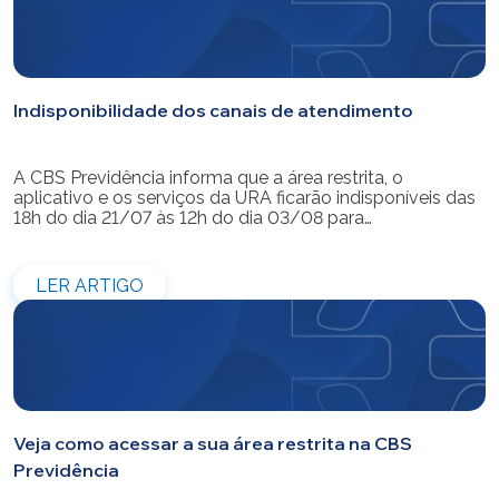
Indisponibilidade dos canais de atendimento
A CBS Previdência informa que a área restrita, o
aplicativo e os serviços da URA ficarão indisponíveis das
18h do dia 21/07 às 12h do dia 03/08 para
modernização do sistema. Os atendimentos pessoais,
telefônicos e por e-mail também ficarão indisponíveis
entre os dias 22/07 e 31/07. Reforçamos que as
LER ARTIGO
simulações e contratações de empréstimos […]
Veja como acessar a sua área restrita na CBS
Previdência