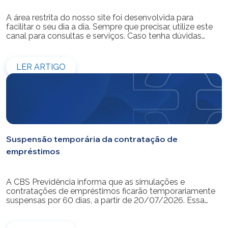
A área restrita do nosso site foi desenvolvida para
facilitar o seu dia a dia. Sempre que precisar, utilize este
canal para consultas e serviços. Caso tenha dúvidas
sobre como fazer o login ou criar/alterar a sua senha de
acesso, confira o passo a passo.
LER ARTIGO
Suspensão temporária da contratação de
empréstimos
A CBS Previdência informa que as simulações e
contratações de empréstimos ficarão temporariamente
suspensas por 60 dias, a partir de 20/07/2026. Essa
medida é necessária para a realização da modernização
do sistema. Durante esse período, não será possível
realizar novas simulações ou contratar empréstimos