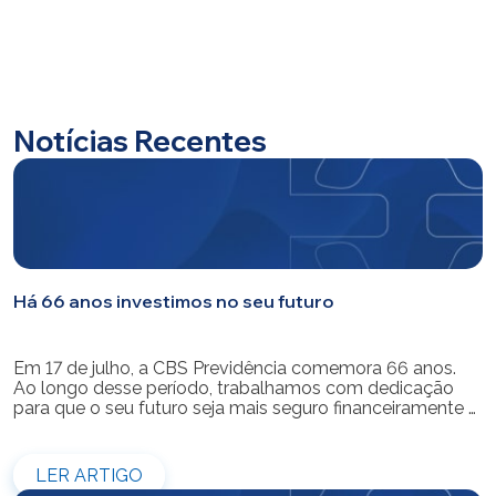
Notícias Recentes
Há 66 anos investimos no seu futuro
Em 17 de julho, a CBS Previdência comemora 66 anos.
Ao longo desse período, trabalhamos com dedicação
para que o seu futuro seja mais seguro financeiramente e
cheio de possibilidades. Ao celebrar mais um aniversário,
reforçamos o nosso compromisso de gerir com
eficiência e transparência os recursos dos nossos mais
LER ARTIGO
de 39 mil participantes. Temos […]