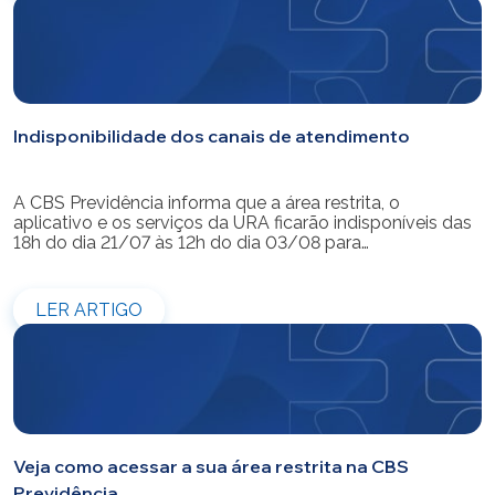
Indisponibilidade dos canais de atendimento
A CBS Previdência informa que a área restrita, o
aplicativo e os serviços da URA ficarão indisponíveis das
18h do dia 21/07 às 12h do dia 03/08 para
modernização do sistema. Os atendimentos pessoais,
telefônicos e por e-mail também ficarão indisponíveis
entre os dias 22/07 e 31/07. Reforçamos que as
LER ARTIGO
simulações e contratações de empréstimos […]
Veja como acessar a sua área restrita na CBS
Previdência