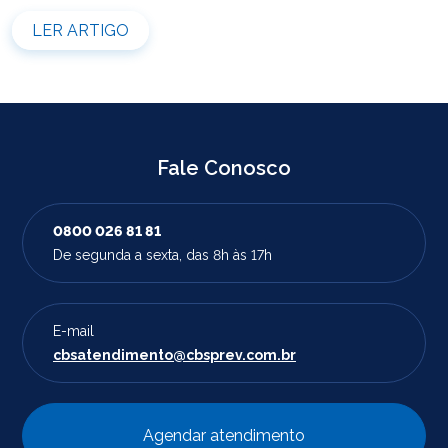
do sistema. Durante esse período, não será possível
realizar novas simulações ou contratar empréstimos
LER ARTIGO
pelos canais disponibilizados pela CBS Previdência.
Recomendamos que os participantes que […]
Fale Conosco
0800 026 81 81
De segunda a sexta, das 8h às 17h
E-mail
cbsatendimento@cbsprev.com.br
Agendar atendimento