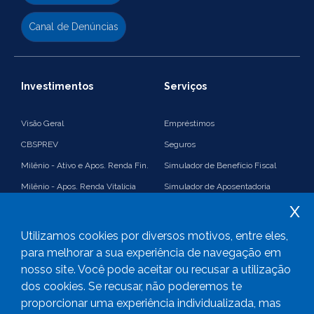
Canal de Denúncias
Investimentos
Serviços
Visão Geral
Empréstimos
CBSPREV
Seguros
Milênio - Ativo e Apos. Renda Fin.
Simulador de Benefício Fiscal
Milênio - Apos. Renda Vitalícia
Simulador de Aposentadoria
x
Suplementação
Simulador de Renda Financeira
Imposto de Renda e Benefício
Plano 35%
Utilizamos cookies por diversos motivos, entre eles,
Fiscal
PGA
para melhorar a sua experiência de navegação em
nosso site. Você pode aceitar ou recusar a utilização
Consolidado
Links úteis
dos cookies. Se recusar, não poderemos te
proporcionar uma experiência individualizada, mas