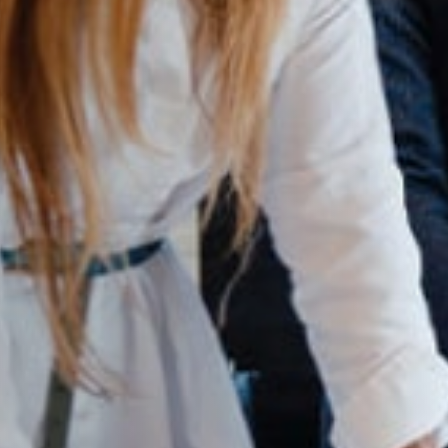
0800 026 81 81
8
17
De segunda a sexta-feira, das
h às
h
E-mail
cbsatendimento@cbsprev.com.br
Agendar atendimento