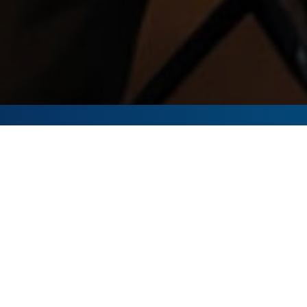
Plano
CBSPREV
Plano
Milênio - A
Financeira