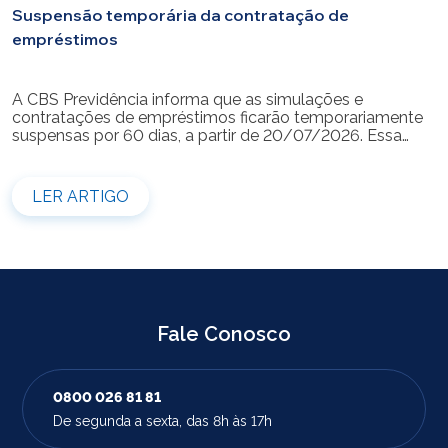
Suspensão temporária da contratação de
empréstimos
A CBS Previdência informa que as simulações e
contratações de empréstimos ficarão temporariamente
suspensas por 60 dias, a partir de 20/07/2026. Essa
medida é necessária para a realização da modernização
do sistema. Durante esse período, não será possível
realizar novas simulações ou contratar empréstimos
LER ARTIGO
pelos canais disponibilizados pela CBS Previdência.
Recomendamos que os participantes que […]
Fale Conosco
0800 026 81 81
De segunda a sexta, das 8h às 17h