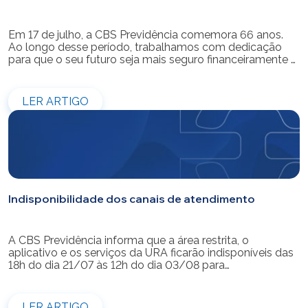
Em 17 de julho, a CBS Previdência comemora 66 anos.
Ao longo desse período, trabalhamos com dedicação
para que o seu futuro seja mais seguro financeiramente e
cheio de possibilidades. Ao celebrar mais um aniversário,
reforçamos o nosso compromisso de gerir com
eficiência e transparência os recursos dos nossos mais
LER ARTIGO
de 39 mil participantes. Temos […]
Indisponibilidade dos canais de atendimento
A CBS Previdência informa que a área restrita, o
aplicativo e os serviços da URA ficarão indisponíveis das
18h do dia 21/07 às 12h do dia 03/08 para
modernização do sistema. Os atendimentos pessoais,
telefônicos e por e-mail também ficarão indisponíveis
entre os dias 22/07 e 31/07. Reforçamos que as
LER ARTIGO