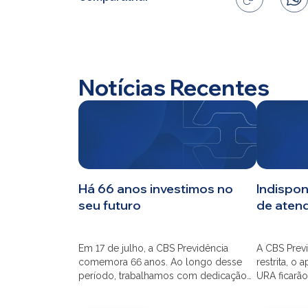
Home
Notícias Recentes
CBS
Planos
Investimentos
Há 66 anos investimos no
Indispon
seu futuro
de aten
Serviços
Em 17 de julho, a CBS Previdência
A CBS Previ
comemora 66 anos. Ao longo desse
restrita, o 
período, trabalhamos com dedicação
URA ficarão
para que o seu futuro seja mais seguro
dia 21/07 à
financeiramente e cheio de
modernizaç