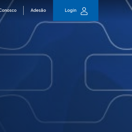
 Conosco
Adesão
Login