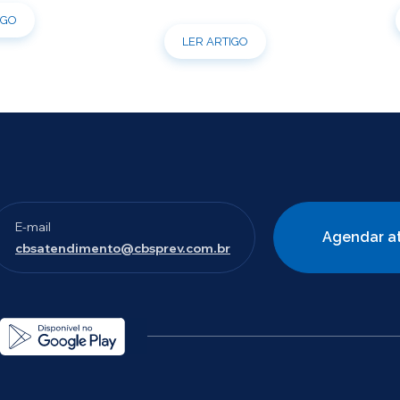
s pessoais, telefônicos e
tenha dúvidas sobre como fazer o
IGO
 também ficarão
login ou criar/alterar a sua senha de
LER ARTIGO
is entre os dias 22/07 e
acesso, confira o passo a passo.
orçamos que as simulações
ões de empréstimos […]
E-mail
Agendar a
cbsatendimento@cbsprev.com.br