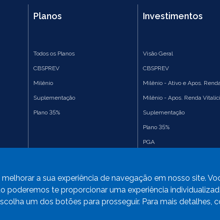
Planos
Investimentos
Todos os Planos
Visão Geral
CBSPREV
CBSPREV
Milênio
Milênio - Ativo e Apos. Renda
Suplementação
Milênio - Apos. Renda Vitalíc
Plano 35%
Suplementação
Plano 35%
PGA
Consolidado
ra melhorar a sua experiência de navegação em nosso site. V
 não poderemos te proporcionar uma experiência individualiza
Escolha um dos botões para prosseguir. Para mais detalhes, c
os