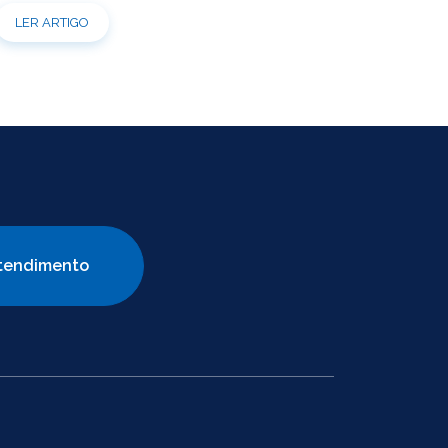
para a realização da modernização do
LER ARTIGO
sistema. Durante esse período, não será
possível realizar novas simulações ou
contratar empréstimos pelos canais
disponibilizados pela CBS Previdência.
Recomendamos que os participantes
que […]
tendimento