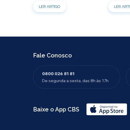
possibilidades. Ao celebrar mais um
atendimento
LER ARTIGO
LER ART
aniversário, reforçamos o nosso
por e-mail
compromisso de gerir com eficiência e
indisponíve
transparência os recursos dos nossos
31/07. Ref
mais de 39 mil participantes. Temos […]
e contrataç
Fale Conosco
0800 026 81 81
De segunda a sexta, das 8h às 17h
Baixe o App CBS