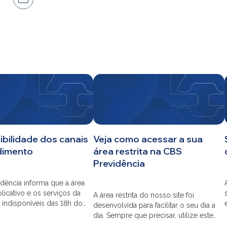
ibilidade dos canais
Veja como acessar a sua
dimento
área restrita na CBS
Previdência
dência informa que a área
aplicativo e os serviços da
A área restrita do nosso site foi
 indisponíveis das 18h do
desenvolvida para facilitar o seu dia a
s 12h do dia 03/08 para
dia. Sempre que precisar, utilize este
ão do sistema. Os
canal para consultas e serviços. Caso