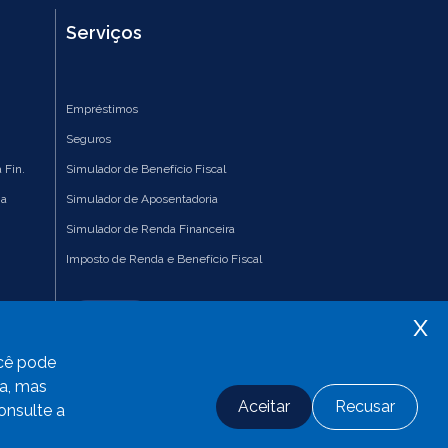
Serviços
Empréstimos
Seguros
 Fin.
Simulador de Benefício Fiscal
ia
Simulador de Aposentadoria
Simulador de Renda Financeira
Imposto de Renda e Benefício Fiscal
x
Links úteis
ocê pode
da, mas
Aceitar
Recusar
onsulte a
Desenvolvido com
por CRT